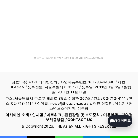
본 광고는 Google 애드센스 광고이며, 본 사이트와는 무관합니다.
상호: (주)아자미디어앤컬처 /
사업자등록번호: 101-86-64640
/ 제호:
THEAsiaN / 등록정보: 서울특별시 아01771 / 등록일: 2011년 9월 6일 / 발행
일: 2011년 11월 11일
주소: 서울특별시 종로구 혜화로 35 화수회관 207호 / 전화: 02-712-4111 /
팩
스: 02-718-1114
/ 이메일: news@theasian.asia / 발행인·편집인: 이상기 / 청
소년보호책임자: 이주형
아시아엔 소개
/
인사말
/
네트워크
/
편집강령 및 보도준칙
/
이용약관
/
개인정
보취급방침
/
CONTACT US
AI 에이전트
© Copyright
2026
, THE AsiaN ALL RIGHTS RESERVED