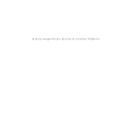
본 광고는 Google 애드센스 광고이며, 본 사이트와는 무관합니다.