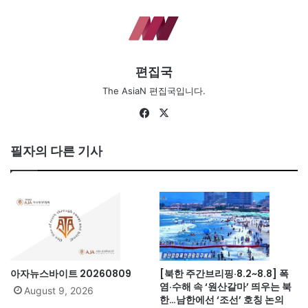
편집국
The AsiaN 편집국입니다.
Fa
X
ce
bo
필자의 다른 기사
ok
아자뉴스바이트 20260809
[북한 주간브리핑·8.2~8.8] 폭
염·수해 속 ‘원산갈마’ 띄우는 북
August 9, 2026
한…남한에선 ‘조선’ 호칭 논의