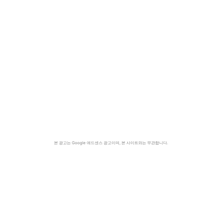
본 광고는 Google 애드센스 광고이며, 본 사이트와는 무관합니다.