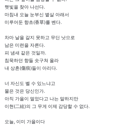
햇빛을 찾아 나선다.
마침내 오늘 눈부신 볕살 아래서
미루어둔 향초(香草)를 벤다.
차마 날을 갈지 못하고 무딘 낫으로
남은 미련을 자른다.
피 냄새 같은 것일까.
침묵하던 향들 솟구쳐 올라
내 상흔(傷痕)들이 아리다.
너 자신도 벨 수 있느냐고
물은 것은 당신인가.
아직 가을이 멀었다고 나는 말하지만
이현(二絃)의 그 무게 이제 감당할 수 없다.
오늘, 이미 가을이다