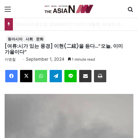
메뉴
[아시아라운드업 20260807] 미얀마 대통령, 태국과 정상회담…아세안 관계개선 모색
동아시아
사회
문화
[여류:시가 있는 풍경] 이현(二絃)을 듣다…”오늘, 이미
가을이다”
September 1, 2024
이병철
1 minute read
Facebook
X
WhatsApp
Telegram
Line
이메일
인쇄