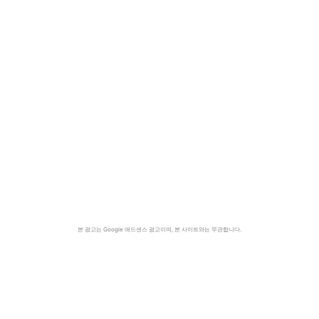
본 광고는 Google 애드센스 광고이며, 본 사이트와는 무관합니다.