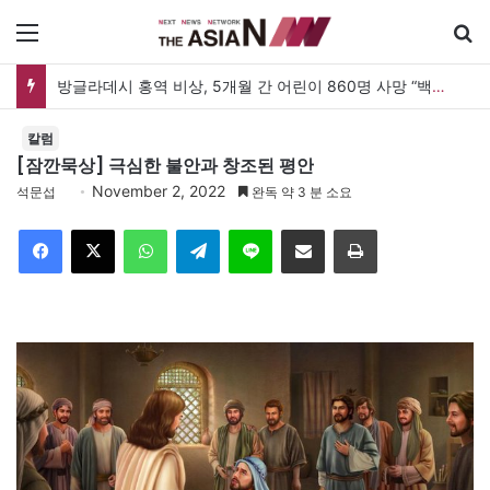
메뉴
방글라데시 홍역 비상, 5개월 간 어린이 860명 사망 “백신 조달 시스템 변경이 화근”
칼럼
[잠깐묵상] 극심한 불안과 창조된 평안
November 2, 2022
석문섭
완독 약 3 분 소요
Facebook
X
WhatsApp
Telegram
Line
이메일
인쇄