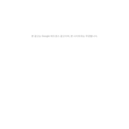
본 광고는 Google 애드센스 광고이며, 본 사이트와는 무관합니다.