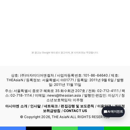
본 광고는 Google 애드센스 광고이며, 본 사이트와는 무관합니다.
상호: (주)아자미디어앤컬처 /
사업자등록번호: 101-86-64640
/ 제호:
THEAsiaN / 등록정보: 서울특별시 아01771 / 등록일: 2011년 9월 6일 / 발행
일: 2011년 11월 11일
주소: 서울특별시 종로구 혜화로 35 화수회관 207호 / 전화: 02-712-4111 /
팩
스: 02-718-1114
/ 이메일: news@theasian.asia / 발행인·편집인: 이상기 / 청
소년보호책임자: 이주형
아시아엔 소개
/
인사말
/
네트워크
/
편집강령 및 보도준칙
/
이용약관
/
개인정
보취급방침
/
CONTACT US
AI 에이전트
© Copyright
2026
, THE AsiaN ALL RIGHTS RESERVED