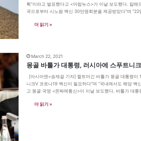
획”이라고 발표했다고 <아랍뉴스>가 이날 보도했다. 칼레드
국으로부터 시노팜 백신 30만명회분을 제공받았다”며 “22
접종받을 수 있게하겠다”고 말했다. 이어 무자히드 부장
더 읽기 »
March 22, 2021
몽골 바툴가 대통령, 러시아에 스푸트니크
[아시아엔=송재걸 기자] 할트마긴 바툴가 몽골 대통령이 
니크V 코로나19 백신이 필요하다”며 “국내에서도 해당 백
고 몽골 국영 <몬짜메통신>이 이날 보도했다. 바툴가 대통
골·러시아 수교 100주년의 해”라며 “우리가 스푸트니크V
더 읽기 »