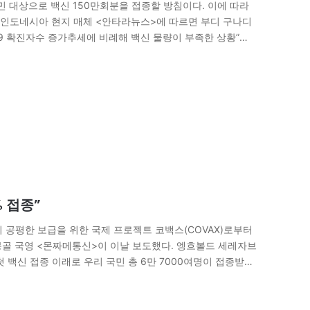
민 대상으로 백신 150만회분을 접종할 방침이다. 이에 따라
. 인도네시아 현지 매체 <안타라뉴스>에 따르면 부디 구나디
9 확진자수 증가추세에 비례해 백신 물량이 부족한 상황”이
% 접종”
의 공평한 보급을 위한 국제 프로젝트 코백스(COVAX)로부터
몽골 국영 <몬짜메통신>이 이날 보도했다. 엥흐볼드 세레자브
첫 백신 접종 이래로 우리 국민 총 6만 7000여명이 접종받았
에게…