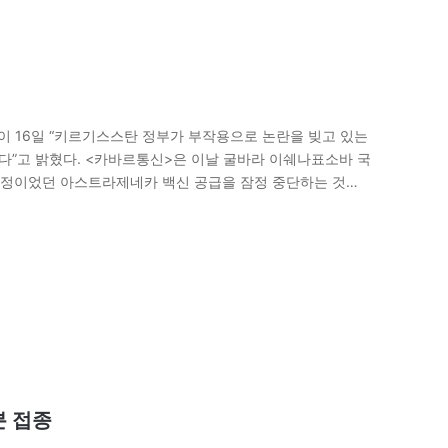
이 16일 “키르기스스탄 정부가 부작용으로 논란을 빚고 있는
이다”고 밝혔다. <카바르통신>은 이날 굴바라 이쉐나표소바 국
예정이었던 아스트라제네카 백신 공급을 잠정 중단하는 것을
 사례들을 심각하게 바라보고 있다’고 말했다”고…
분 접종