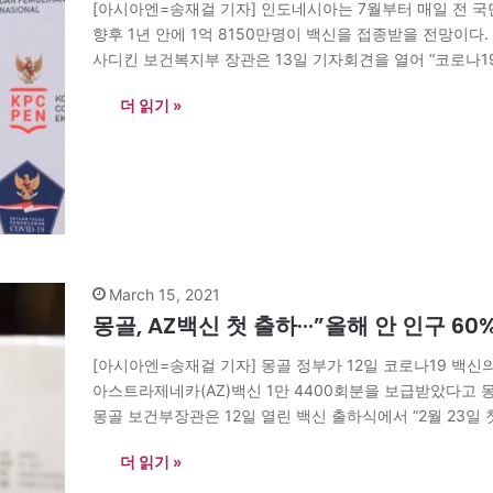
[아시아엔=송재걸 기자] 인도네시아는 7월부터 매일 전 국
향후 1년 안에 1억 8150만명이 백신을 접종받을 전망이다
사디킨 보건복지부 장관은 13일 기자회견을 열어 “코로나1
라며 “그럼에도 정부는 최대한 많은 국민이 이른 시일…
더 읽기 »
March 15, 2021
몽골, AZ백신 첫 출하···”올해 안 인구 60
[아시아엔=송재걸 기자] 몽골 정부가 12일 코로나19 백신
아스트라제네카(AZ)백신 1만 4400회분을 보급받았다고 
몽골 보건부장관은 12일 열린 백신 출하식에서 “2월 23일 
다”며 “오늘을 분기점으로 빠른 시일 내 전체 인구의 60%
더 읽기 »