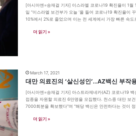
[아시아엔=송재걸 기자] 이스라엘 코로나19 확진율이 1월 1
일 “이스라엘 보건부가 오늘 ‘올 들어 코로나19 확진율이 
10%에서 2%로 줄었으며 이는 전 세계에서 가장 빠른 속도
어 <타임스 오브 이스라엘>은 “보건부 발표에 의하면…
더 읽기 »
March 17, 2021
대만 의료진의 ‘살신성인’…AZ백신 부작용 
[아시아엔=송재걸 기자] 아스트라제네카(AZ) 코로나19 
접종을 자원할 의료진 6만명을 모집했다. 천스중 대만 보건복
7000회분을 확보했다”며 “해당 백신은 안전하다는 것이 
천스중 장관은 기자회견에서 “국민적 우려를 불식시키기 위
더 읽기 »