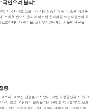
윳 “국민우려 불식”
8일 자국 내 1호 코로나19 백신접종자가 된다. 소폰 메크톤
 “쁘라윳 짠오차 총리와 아누틴 찬비라쿨 보건부장관이 국
 아스트라제네카 백신을, 보건부장관에게는 시노백 백신을 투
접종 받음으로 백신 부작용에 대핸…
 접종
코로나 19 백신 접종을 개시했다. 이란 국영통신사 <IRNA>
국민 대상 코로나19 백신 접종을 개시하라’고 지시했다“고 보도
날부터 백신 접종에 들어갔다. 로하니 대통령은 노동복지부