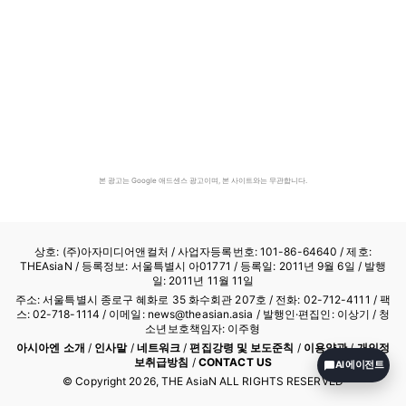
본 광고는 Google 애드센스 광고이며, 본 사이트와는 무관합니다.
상호: (주)아자미디어앤컬처 /
사업자등록번호: 101-86-64640
/ 제호:
THEAsiaN / 등록정보: 서울특별시 아01771 / 등록일: 2011년 9월 6일 / 발행
일: 2011년 11월 11일
주소: 서울특별시 종로구 혜화로 35 화수회관 207호 / 전화: 02-712-4111 /
팩
스: 02-718-1114
/ 이메일: news@theasian.asia / 발행인·편집인: 이상기 / 청
소년보호책임자: 이주형
아시아엔 소개
/
인사말
/
네트워크
/
편집강령 및 보도준칙
/
이용약관
/
개인정
보취급방침
/
CONTACT US
AI 에이전트
© Copyright
2026
, THE AsiaN ALL RIGHTS RESERVED