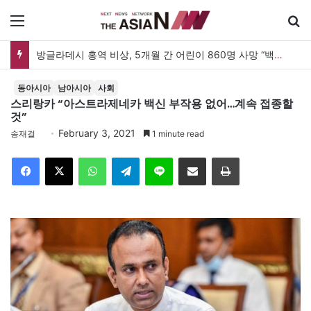
메뉴
방글라데시 홍역 비상, 5개월 간 어린이 860명 사망 “백신 조달 시스템 변경이 화근”
동아시아
남아시아
사회
스리랑카 “아스트라제네카 백신 부작용 없어…계속 접종할
것”
February 3, 2021
송재걸
1 minute read
Facebook
X
WhatsApp
Telegram
Line
이메일
인쇄