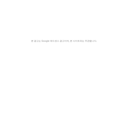
본 광고는 Google 애드센스 광고이며, 본 사이트와는 무관합니다.