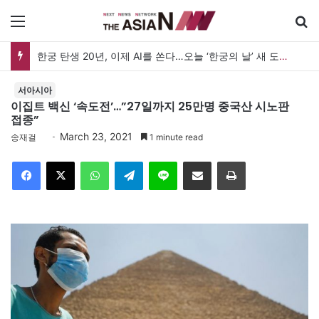
메뉴
한궁 탄생 20년, 이제 AI를 쏜다…오늘 ‘한궁의 날’ 새 도약 선언
서아시아
이집트 백신 ‘속도전’…”27일까지 25만명 중국산 시노판
접종”
March 23, 2021
송재걸
1 minute read
Facebook
X
WhatsApp
Telegram
Line
이메일
인쇄