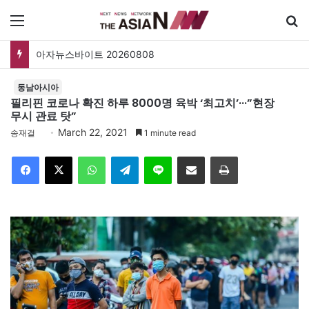
메뉴
폐버스를 청년주택으로? 탑골공원 술자리보다 못한 정치의 상상력
동남아시아
필리핀 코로나 확진 하루 8000명 육박 ‘최고치’···”현장
무시 관료 탓”
March 22, 2021
송재걸
1 minute read
Facebook
X
WhatsApp
Telegram
Line
이메일
인쇄