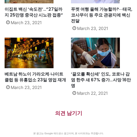
이집트 백신 ‘속도전’…”27일까
푸켓 여행 올해 가능할까?···태국,
지 25만명 중국산 시노판 접종”
코사무이 등 주요 관광지에 백신
전달
March 23, 2021
March 23, 2021
베트남 하노이 가라오케·나이트
‘끝모를 확산세’ 인도, 코로나 감
클럽 등 유흥업소 23일 영업 재개
염 한주 새 67% 증가…사망 16만
명
March 23, 2021
March 22, 2021
의견 남기기
본 광고는 Google 애드센스 광고이며, 본 사이트와는 무관합니다.