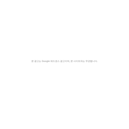
본 광고는 Google 애드센스 광고이며, 본 사이트와는 무관합니다.