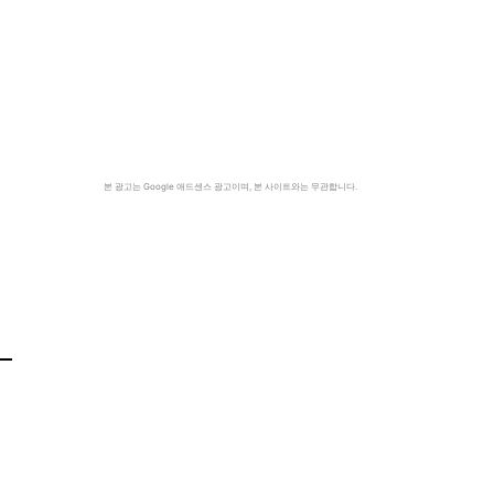
본 광고는 Google 애드센스 광고이며, 본 사이트와는 무관합니다.