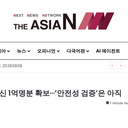
시아
뉴스
오피니언
다국어판
AI 에이전트
20260808
신 1억명분 확보···’안전성 검증’은 아직
1 minute re