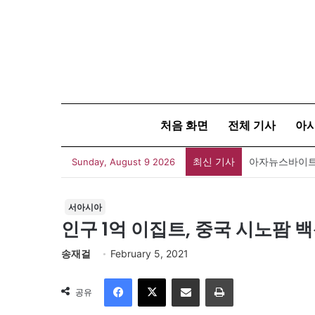
처음 화면
전체 기사
아
최신 기사
아자뉴스바이트 
Sunday, August 9 2026
서아시아
인구 1억 이집트, 중국 시노팜 백
송재걸
February 5, 2021
Facebook
X
이메일
인쇄
공유