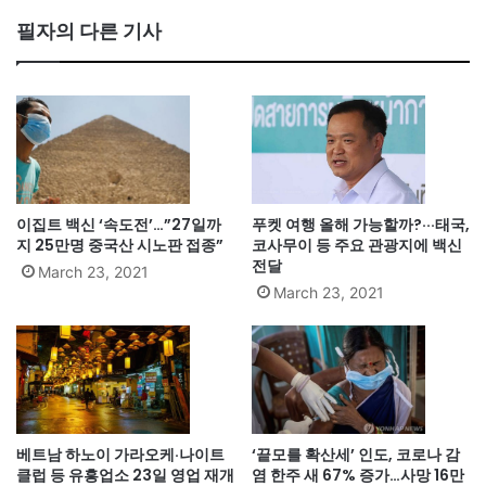
필자의 다른 기사
이집트 백신 ‘속도전’…”27일까
푸켓 여행 올해 가능할까?···태국,
지 25만명 중국산 시노판 접종”
코사무이 등 주요 관광지에 백신
전달
March 23, 2021
March 23, 2021
베트남 하노이 가라오케·나이트
‘끝모를 확산세’ 인도, 코로나 감
클럽 등 유흥업소 23일 영업 재개
염 한주 새 67% 증가…사망 16만