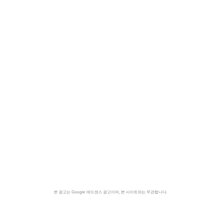
본 광고는 Google 애드센스 광고이며, 본 사이트와는 무관합니다.