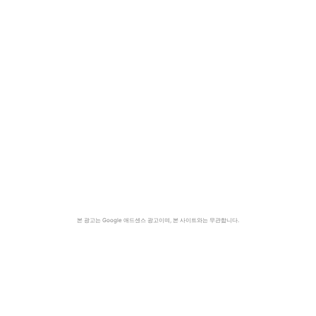
본 광고는 Google 애드센스 광고이며, 본 사이트와는 무관합니다.