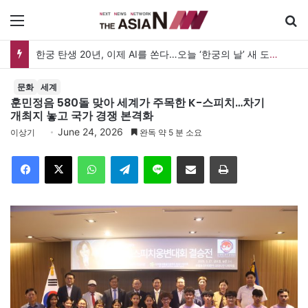
메뉴
검
한궁 탄생 20년, 이제 AI를 쏜다…오늘 ‘한궁의 날’ 새 도약 선언
문화
세계
훈민정음 580돌 맞아 세계가 주목한 K-스피치…차기
개최지 놓고 국가 경쟁 본격화
June 24, 2026
이상기
완독 약 5 분 소요
Facebook
X
WhatsApp
Telegram
Line
이메일
인쇄