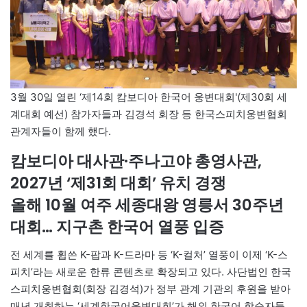
3월 30일 열린 ‘제14회 캄보디아 한국어 웅변대회'(제30회 세
계대회 예선) 참가자들과 김경석 회장 등 한국스피치웅변협회
관계자들이 함께 했다.
캄보디아 대사관·주나고야 총영사관,
2027년 ‘제31회 대회’ 유치 경쟁
올해 10월 여주 세종대왕 영릉서 30주년
대회… 지구촌 한국어 열풍 입증
전 세계를 휩쓴 K-팝과 K-드라마 등 ‘K-컬처’ 열풍이 이제 ‘K-스
피치’라는 새로운 한류 콘텐츠로 확장되고 있다. 사단법인 한국
스피치웅변협회(회장 김경석)가 정부 관계 기관의 후원을 받아
매년 개최하는 ‘세계한국어웅변대회’가 해외 한국어 학습자들