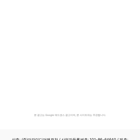
본 광고는 Google 애드센스 광고이며, 본 사이트와는 무관합니다.
상호: (주)아자미디어앤컬처 /
사업자등록번호: 101-86-64640
/ 제호: