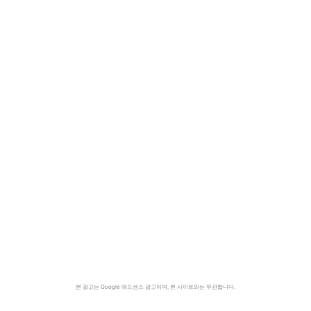
본 광고는 Google 애드센스 광고이며, 본 사이트와는 무관합니다.