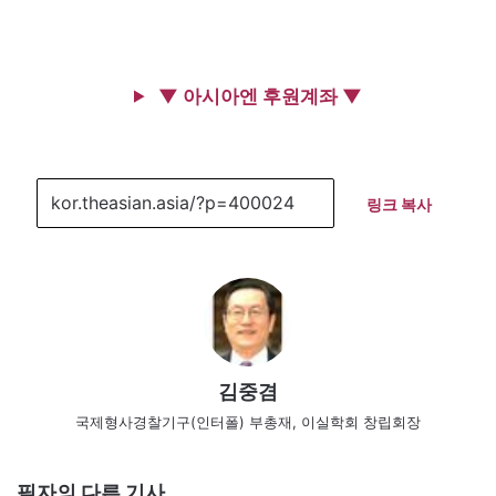
▼ 아시아엔 후원계좌 ▼
링크 복사
김중겸
국제형사경찰기구(인터폴) 부총재, 이실학회 창립회장
필자의 다른 기사