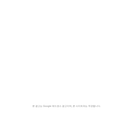
본 광고는 Google 애드센스 광고이며, 본 사이트와는 무관합니다.