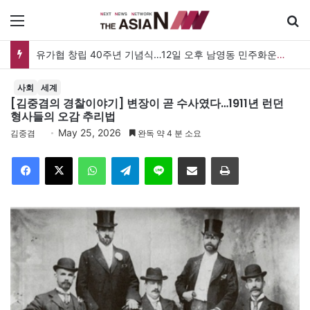
메뉴
검
유가협 창립 40주년 기념식…12일 오후 남영동 민주화운동기념관
사회
세계
[김중겸의 경찰이야기] 변장이 곧 수사였다…1911년 런던
형사들의 오감 추리법
May 25, 2026
김중겸
완독 약 4 분 소요
Facebook
X
WhatsApp
Telegram
Line
이메일
인쇄