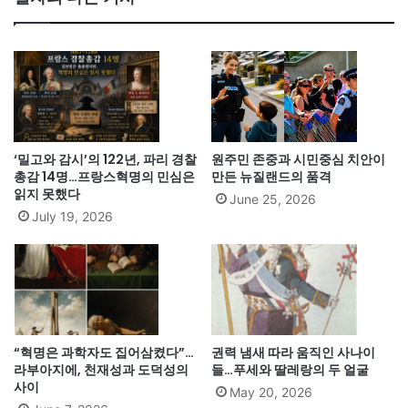
‘밀고와 감시’의 122년, 파리 경찰
원주민 존중과 시민중심 치안이
총감 14명…프랑스혁명의 민심은
만든 뉴질랜드의 품격
읽지 못했다
June 25, 2026
July 19, 2026
“혁명은 과학자도 집어삼켰다”…
권력 냄새 따라 움직인 사나이
라부아지에, 천재성과 도덕성의
들…푸세와 딸레랑의 두 얼굴
사이
May 20, 2026