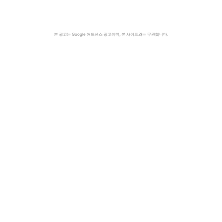
본 광고는 Google 애드센스 광고이며, 본 사이트와는 무관합니다.