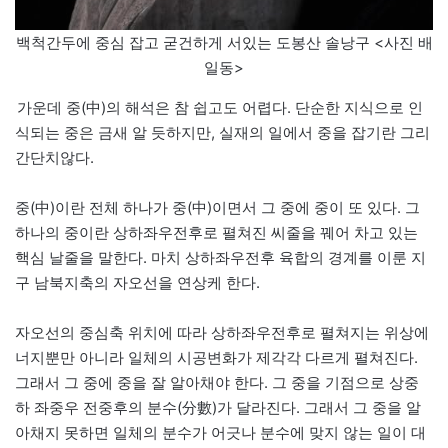
백척간두에 중심 잡고 굳건하게 서있는 도봉산 솔낭구 <사진 배
일동>
가운데 중(中)의 해석은 참 쉽고도 어렵다. 단순한 지식으로 인
식되는 중은 금새 알 듯하지만, 실재의 일에서 중을 잡기란 그리
간단치않다.
중(中)이란 전체 하나가 중(中)이면서 그 중에 중이 또 있다. 그
하나의 중이란 상하좌우전후로 펼쳐진 씨줄을 꿰어 차고 있는
핵심 날줄을 말한다. 마치 상하좌우전후 육합의 경계를 이룬 지
구 남북지축의 자오선을 연상케 한다.
자오선의 중심축 위치에 따라 상하좌우전후로 펼쳐지는 위상에
너지뿐만 아니라 일체의 시공변화가 제각각 다르게 펼쳐진다.
그래서 그 중에 중을 잘 알아채야 한다. 그 중을 기점으로 상중
하 좌중우 전중후의 분수(分數)가 달라진다. 그래서 그 중을 알
아채지 못하면 일체의 분수가 어긋나 분수에 맞지 않는 일이 대