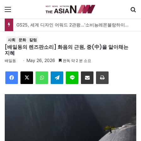
메뉴
검
GS25, 세계 디자인 어워드 2관왕…‘소비뇽레몬블랑하이볼’ 디자인 경쟁력 인정
사회
문화
칼럼
[배일동의 렌즈판소리] 화음의 근원, 중(中)을 알아채는
지혜
May 26, 2026
배일동
완독 약 2 분 소요
Facebook
X
WhatsApp
Telegram
Line
이메일
인쇄