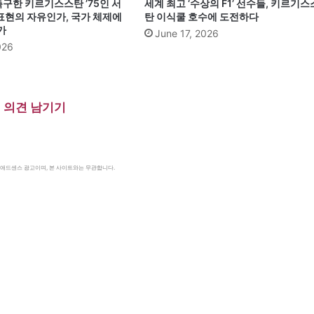
 촉구한 키르기스스탄 ’75인 서
세계 최고 ‘수상의 F1’ 선수들, 키르기스
표현의 자유인가, 국가 체제에
탄 이식쿨 호수에 도전하다
가
June 17, 2026
026
의견 남기기
le 애드센스 광고이며, 본 사이트와는 무관합니다.