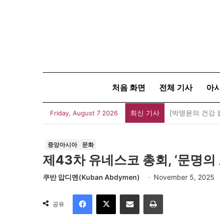
처음 화면
전체 기사
아
최신 기사
[박명윤의 건강 
Friday, August 7 2026
중앙아시아
문화
제43차 유네스코 총회, ‘문명
쿠반 압디멘(Kuban Abdymen)
November 5, 2025
Facebook
X
이메일
인쇄
공유