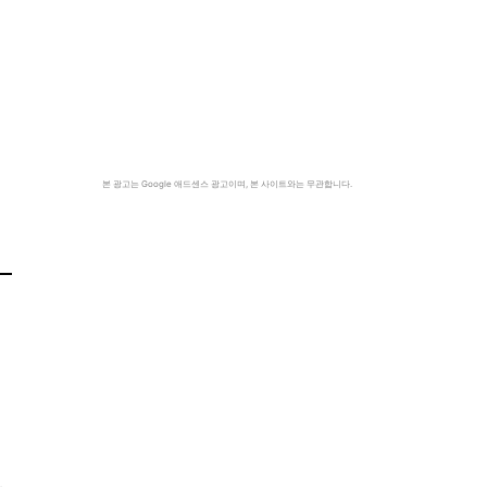
본 광고는 Google 애드센스 광고이며, 본 사이트와는 무관합니다.