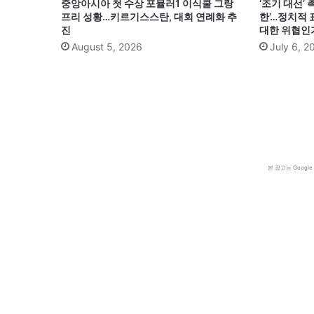
중앙아시아 첫 수상 포뮬러1 이식쿨 그랑
‘조기 대선’
프리 성황…키르기스스탄, 대회 연례화 추
한’…정치적 
진
대한 위협인
August 5, 2026
July 6, 2
본 광고는 Goog