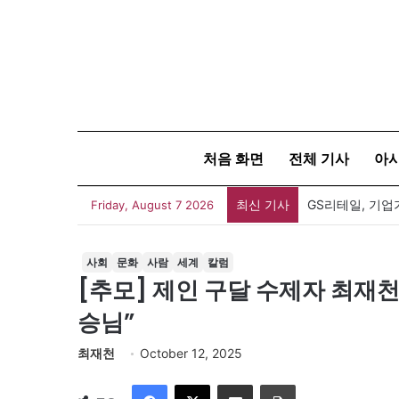
처음 화면
전체 기사
아
최신 기사
Friday, August 7 2026
사회
문화
사람
세계
칼럼
[추모] 제인 구달 수제자 최재천
승님”
최재천
October 12, 2025
Facebook
X
이메일
인쇄