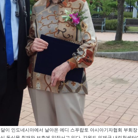
제인 구달이 인도네시아에서 날아온 에디 스푸랍토 아시아기자협회 부회장
서식 동식물 취재와 보호에 앞장서고 있다. 강원도 인제군 내린천센터