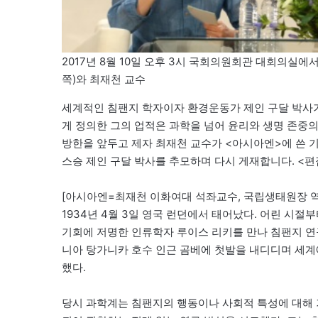
2017년 8월 10일 오후 3시 국회의원회관 대회의실에서
쪽)와 최재천 교수
세계적인 침팬지 학자이자 환경운동가 제인 구달 박사가 2
게 정의한 그의 업적은 과학을 넘어 윤리와 생명 존중의
방한을 앞두고 제자 최재천 교수가 <아시아엔>에 쓴 
스승 제인 구달 박사를 추모하며 다시 게재합니다. <편
[아시아엔=최재천 이화여대 석좌교수, 국립생태원장 역
1934년 4월 3일 영국 런던에서 태어났다. 어린 시
기회에 저명한 인류학자 루이스 리키를 만나 침팬지 연구를
니아 탕가니카 호수 인근 곰베에 첫발을 내디디며 세계에
했다.
당시 과학계는 침팬지의 행동이나 사회적 특성에 대해 