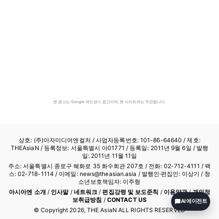
본 광고는 Google 애드센스 광고이며, 본 사이트와는 무관합니다.
상호: (주)아자미디어앤컬처 /
사업자등록번호: 101-86-64640
/ 제호:
THEAsiaN / 등록정보: 서울특별시 아01771 / 등록일: 2011년 9월 6일 / 발행
일: 2011년 11월 11일
주소: 서울특별시 종로구 혜화로 35 화수회관 207호 / 전화: 02-712-4111 /
팩
스: 02-718-1114
/ 이메일: news@theasian.asia / 발행인·편집인: 이상기 / 청
소년보호책임자: 이주형
아시아엔 소개
/
인사말
/
네트워크
/
편집강령 및 보도준칙
/
이용약관
/
개인정
보취급방침
/
CONTACT US
AI 에이전트
© Copyright
2026
, THE AsiaN ALL RIGHTS RESERVED