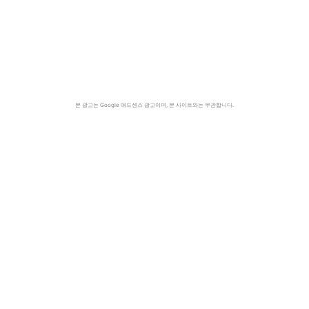
본 광고는 Google 애드센스 광고이며, 본 사이트와는 무관합니다.