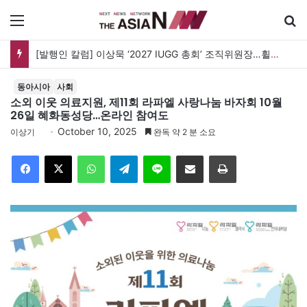
메뉴
검
[발행인 칼럼] 이상묵 ‘2027 IUGG 총회’ 조직위원장…휠체어 위에서 지구를 움직이는 학자
동아시아
사회
소외 이웃 의료지원, 제11회 라파엘 사랑나눔 바자회 10월
26일 혜화동성당…온라인 참여도
October 10, 2025
이상기
완독 약 2 분 소요
Facebook
X
WhatsApp
Telegram
Line
이메일
인쇄