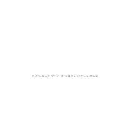
본 광고는 Google 애드센스 광고이며, 본 사이트와는 무관합니다.