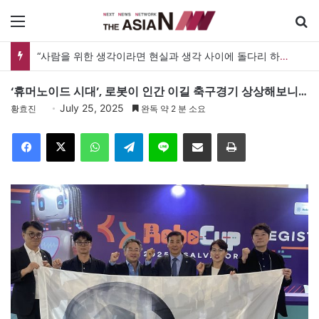
메뉴
검
“사람을 위한 생각이라면 현실과 생각 사이에 돌다리 하나는 놓아야 하지 않을까”
‘휴머노이드 시대’, 로봇이 인간 이길 축구경기 상상해보니…
July 25, 2025
황효진
완독 약 2 분 소요
Facebook
X
WhatsApp
Telegram
Line
이메일
인쇄