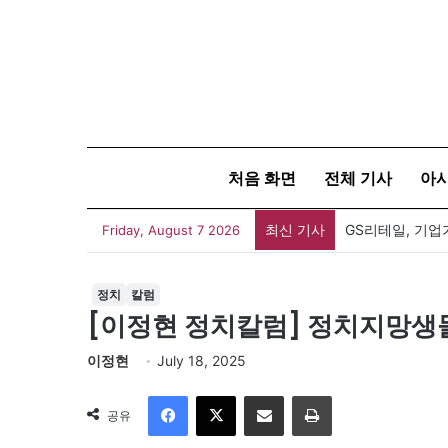
처음 화면
전체 기사
아
최신 기사
GS리테일, 기업
Friday, August 7 2026
정치
칼럼
[이정현 정치칼럼] 정치지망생들
이정현
July 18, 2025
Facebook
X
이메일
인쇄
공유