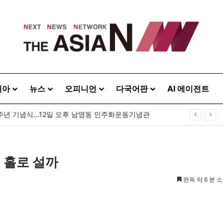
시아
뉴스
오피니언
다국어판
AI 에이전트
[아시아라운드업 20260807] 미얀마 대통령, 태국과 정상회담…아세안 관계개선 모색
 홀로 설까
완독 약 6 분 