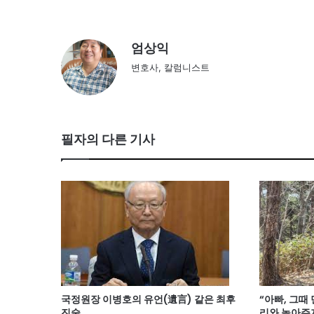
엄상익
변호사, 칼럼니스트
필자의 다른 기사
국정원장 이병호의 유언(遺言) 같은 최후
“아빠, 그때
진술
리와 놀아주