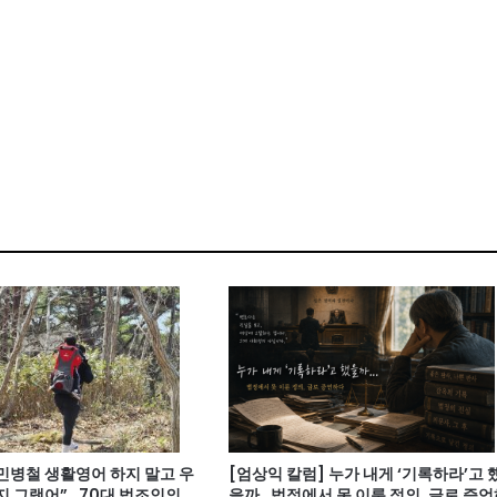
 민병철 생활영어 하지 말고 우
[엄상익 칼럼] 누가 내게 ‘기록하라’고 
지 그랬어”…70대 법조인의
을까…법정에서 못 이룬 정의, 글로 증언