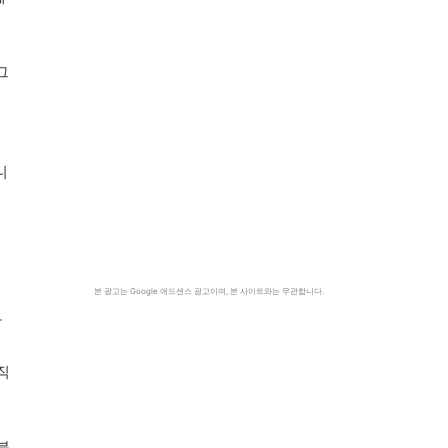
그
니
본 광고는 Google 애드센스 광고이며, 본 사이트와는 무관합니다.
작
직
분