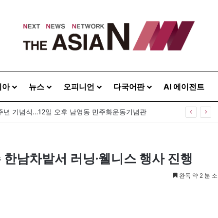
시아
뉴스
오피니언
다국어판
AI 에이전트
0주년 기념식…12일 오후 남영동 민주화운동기념관
 한남차밭서 러닝·웰니스 행사 진행
완독 약 2 분 