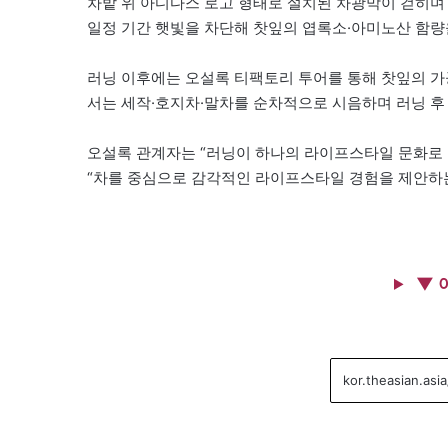
차밭 위 아디다스 로고 형태로 설치된 차광막이 걷히
일정 기간 햇빛을 차단해 찻잎의 엽록소·아미노산 함량
러닝 이후에는 오설록 티팩토리 투어를 통해 찻잎의 가
서는 세작·호지차·말차를 순차적으로 시음하며 러닝 후
오설록 관계자는 “러닝이 하나의 라이프스타일 문화로 
“차를 중심으로 감각적인 라이프스타일 경험을 제안하는
▼ 