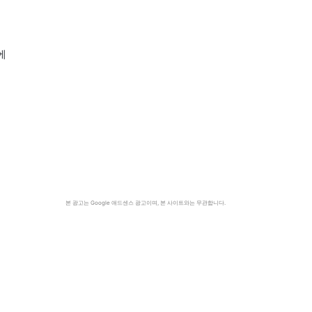
는
에
며
본 광고는 Google 애드센스 광고이며, 본 사이트와는 무관합니다.