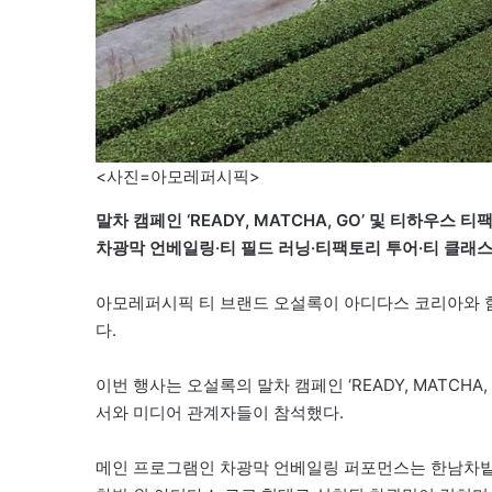
<사진=아모레퍼시픽>
말차 캠페인 ‘READY, MATCHA, GO’ 및 티하우스 
차광막 언베일링·티 필드 러닝·티팩토리 투어·티 클래스
아모레퍼시픽 티 브랜드 오설록이 아디다스 코리아와 
다.
이번 행사는 오설록의 말차 캠페인 ‘READY, MATCH
서와 미디어 관계자들이 참석했다.
메인 프로그램인 차광막 언베일링 퍼포먼스는 한남차밭