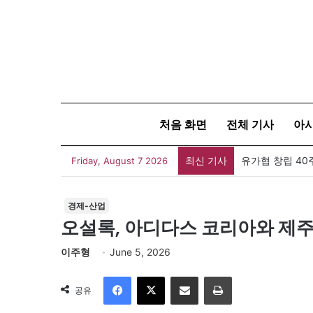
처음 화면
전체 기사
아
최신 기사
유가협 창립 4
Friday, August 7 2026
경제-산업
오설록, 아디다스 코리아와 제주
이주형
June 5, 2026
Facebook
X
이메일
인쇄
공유