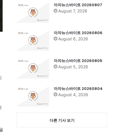
아자뉴스바이트 20260807
August 7, 2026
아자뉴스바이트 20260806
August 6, 2026
아자뉴스바이트 20260805
August 5, 2026
이
아자뉴스바이트 20260804
August 4, 2026
뒤
다른 기사 보기
을