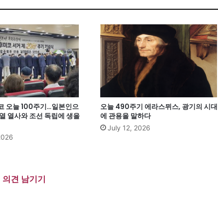
코 오늘 100주기…일본인으
오늘 490주기 에라스뮈스, 광기의 시대
열 열사와 조선 독립에 생을
에 관용을 말하다
July 12, 2026
2026
의견 남기기