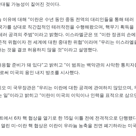
확대될 가능성이 짙어진 것이다.
습 이유에 대해 “이란은 수년 동안 중동 전역의 대리인들을 통해 테러
국가를 상대로 직간접적인 테러작전을 수행해왔으며, 핵무기 획득을
테러 공격의 주범”이라고 밝혔다. 이스라엘군은 또 “이란 정권의 손에
존적 위협이자 전 세계에 대한 중대한 위협”이라며 “우리는 이스라엘
 것을 결코 허용하지 않을 것”이라고 설명했다.
대응할 준비가 돼 있다”고 밝히고 “이 범죄는 백악관의 사악한 통치자
로써 미국의 용인 내지 방조를 시사했다.
비오 미 국무장관은 “우리는 이란에 대한 공격에 관여하지 않았으며, 
는 일”이라고 밝히고 “이란이 미국의 이익이나 인력을 표적으로 삼으
에서 6차 핵 협상을 열기로 한 15일 이틀 전에 전격적으로 단행됐
 열린 미-이란 핵 협상은 이란이 우라늄 농축을 전면 폐기하라는 미