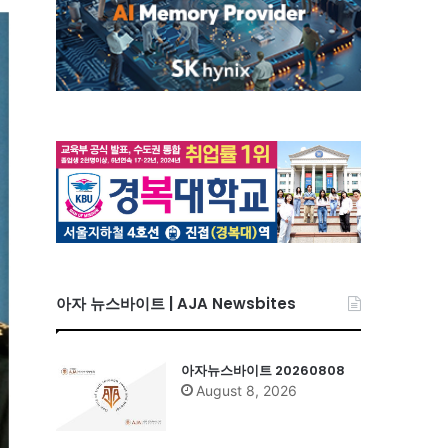
아자 뉴스바이트 | AJA Newsbites
아자뉴스바이트 20260808
August 8, 2026