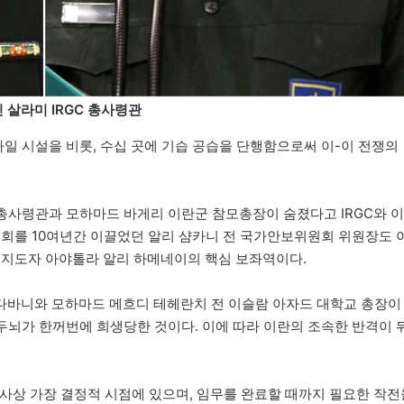
 살라미 IRGC 총사령관
사일 시설을 비롯, 수십 곳에 기습 공습을 단행함으로써 이-이 전쟁의
 총사령관과 모하마드 바게리 이란군 참모총장이 숨졌다고 IRGC와 이
원회를 10여년간 이끌었던 알리 샴카니 전 국가안보위원회 위원장도 
고지도자 아야톨라 알리 하메네이의 핵심 보좌역이다.
다바니와 모하마드 메흐디 테헤란치 전 이슬람 아자드 대학교 총장이
 두뇌가 한꺼번에 희생당한 것이다. 이에 따라 이란의 조속한 반격이 
사상 가장 결정적 시점에 있으며, 임무를 완료할 때까지 필요한 작전