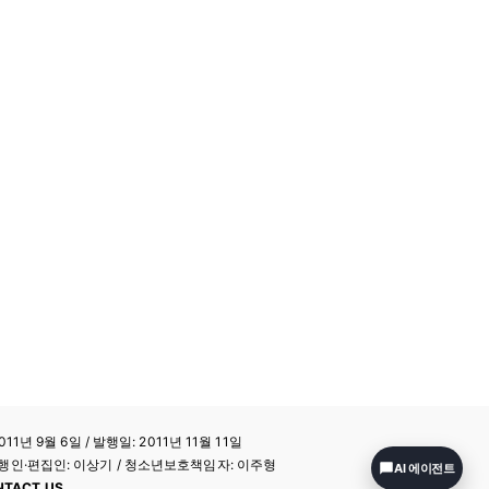
11년 9월 6일 / 발행일: 2011년 11월 11일
a / 발행인·편집인: 이상기 / 청소년보호책임자: 이주형
AI 에이전트
NTACT US