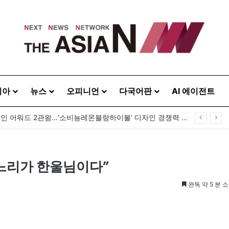
시아
뉴스
오피니언
다국어판
AI 에이전트
GS25, 세계 디자인 어워드 2관왕…‘소비뇽레몬블랑하이볼’ 디자인 경쟁력 인정
며느리가 한울님이다”
완독 약 5 분 