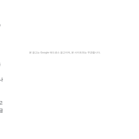
)
본 광고는 Google 애드센스 광고이며, 본 사이트와는 무관합니다.
음
님
나
고
금