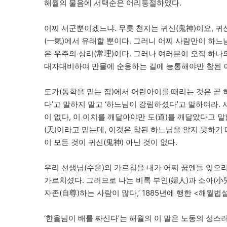
해월의 물음에 서택순은 어리둥절하였다.
어찌 서군뿐이겠느냐. 무릇 천지는 귀신(鬼神)이요, 귀
(一氣)에서 유래할 뿐이다. 그러니 어찌 사람만이 하
은 우주의 상리(常理)이다. 그러나 여러분이 오직 하
대자대비하여 만물에 순응하는 길에 능통해야만 참된 이
도가(동학을 믿는 집)에서 어린아이를 때리는 것은 곧 
다’고 말하지 말고 ‘하느님이 강림하셨다’고 말하여라.
이 없다, 이 이치를 깨달아야만 도(道)를 깨달았다고 말
(天)이라고 믿는데, 이것은 참된 하느님을 알지 못하기
이 모든 것이 귀신(鬼神) 아닌 것이 없다.
우리 선생님(수운)의 가르침을 내가 어찌 꿈엔들 잊으리
가르치셨다. 그러므로 나는 비록 부인(婦人)과 소아(小
자존(自尊)하는 사람이 많다,’ 1885년에 행한 <해월법
‘한울님이 배를 짜신다’는 해월의 이 말은 노동의 성스