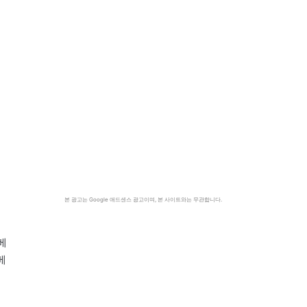
이
을
본 광고는 Google 애드센스 광고이며, 본 사이트와는 무관합니다.
베
베