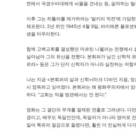
면에서 국경수비대에게 뇌물을 건네는 등, 숨막히는 탈
이후 그는 히틀러를 제거하려는 ‘발키리 작전’에 가담한다
체포된다. 2년 뒤인 1945년 4월 9일, 바이에른 플
생을 마무리한다.
함께 고백교회를 결성했던 마르틴 니묄러는 전쟁에서 
살아남아 그의 유산을 전했다. 본회퍼가 남긴 신학적 유
르라> 등은 그가 단지 신학자가 아니라 실천하는 저항
나는 지금 <본회퍼의 삶과 신학>(마크 디바인 지음, 정
시 정독하고 싶어졌다. 본회퍼는 왜 평화주의자에서 암
하다. “교회는 악을 방관해서는 안 된다.”
영화는 그 결단의 무게를 절제된 연출로 그려낸다. 다만
경이고, 배우도 독일인인데, 독일어가 아니라 영어로 
일어 특유의 질감으로 들렸다면, 훨씬 더 진실하게 다가