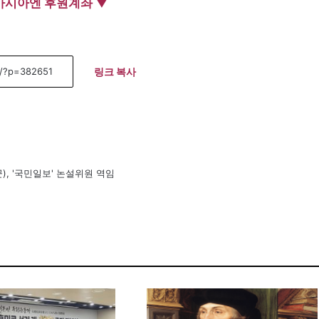
아시아엔 후원계좌 ▼
링크 복사
), '국민일보' 논설위원 역임