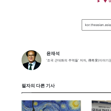
▼ 
윤재석
'조국 근대화의 주역들' 저자, 傳奇叟(이야기꾼
필자의 다른 기사