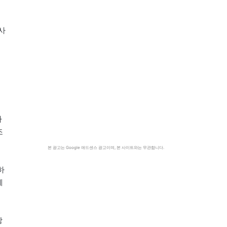
사
하
조
본 광고는 Google 애드센스 광고이며, 본 사이트와는 무관합니다.
하
게
장