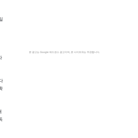
일
의
본 광고는 Google 애드센스 광고이며, 본 사이트와는 무관합니다.
따
다
확
배
독