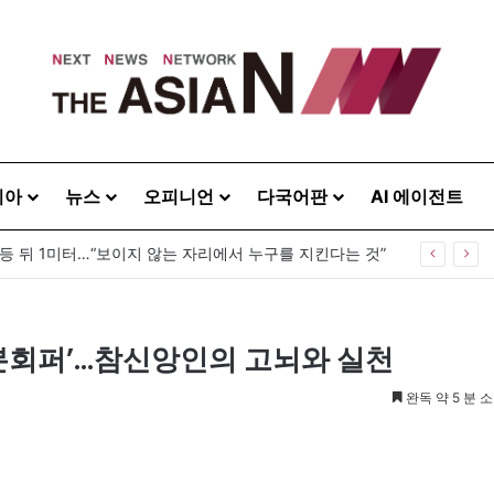
시아
뉴스
오피니언
다국어판
AI 에이전트
 등 뒤 1미터…“보이지 않는 자리에서 누구를 지킨다는 것”
‘본회퍼’…참신앙인의 고뇌와 실천
완독 약 5 분 