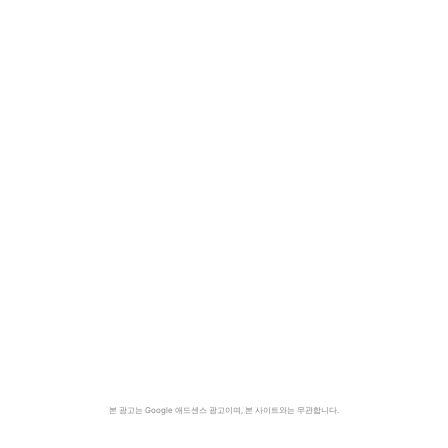
본 광고는 Google 애드센스 광고이며, 본 사이트와는 무관합니다.