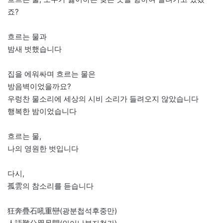
죠?
흐르는 물과
밤새 벗했습니다
집을 에워싸며 흐르는 물은
방음벽이었을까요?
우렁찬 물소리에 세상의 시비 소리가 들려오지 않았습니다
행복한 밤이었습니다
흐르는 물,
나의 영원한 벗입니다
다시,
孤雲의 참소리를 듣습니다
狂奔疊石吼重巒(광분첩석후중만)