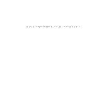
본 광고는 Google 애드센스 광고이며, 본 사이트와는 무관합니다.