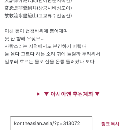
人語難分咫尺間(인어난분지척간)
常恐是非聲到耳(상공시비성도이)
故敎流水盡籠山(고교류수진농산)
미친 듯이 첩첩바위에 뿜어대며
뭇 산 향해 우짖으니
사람소리는 지척에서도 분간하기 어렵다
늘 옳다 그르다 하는 소리 귀에 들릴까 두려워서
일부러 흐르는 물로 산을 온통 둘러쌌나 보다
▼ 아시아엔 후원계좌 ▼
링크 복사