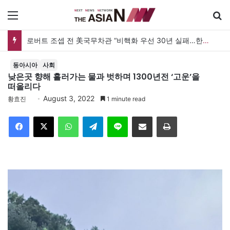
메뉴
로버트 조셉 전 美국무차관 “비핵화 우선 30년 실패…한미동맹 최종목표 ‘자유통일한국’으로”
동아시아
사회
낮은곳 향해 흘러가는 물과 벗하며 1300년전 ‘고운’을
떠올리다
August 3, 2022
황효진
1 minute read
Facebook
X
WhatsApp
Telegram
Line
이메일
인쇄