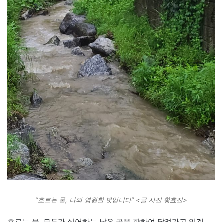
“흐르는 물, 나의 영원한 벗입니다” <글 사진 황효진>
흐르는 물, 모두가 싫어하는 낮은 곳을 향하여 달려가고 있겠