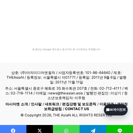
본 광고는 Google 애드센스 광고이며, 본 사이트와는 무관합니다.
상호: (주)아자미디어앤컬처 /
사업자등록번호: 101-86-64640
/ 제호:
THEAsiaN / 등록정보: 서울특별시 아01771 / 등록일: 2011년 9월 6일 / 발행
일: 2011년 11월 11일
주소: 서울특별시 종로구 혜화로 35 화수회관 207호 / 전화: 02-712-4111 /
팩
스: 02-718-1114
/ 이메일: news@theasian.asia / 발행인·편집인: 이상기 / 청
소년보호책임자: 이주형
아시아엔 소개
/
인사말
/
네트워크
/
편집강령 및 보도준칙
/
이용약관
/
개인정
보취급방침
/
CONTACT US
AI 에이전트
© Copyright
2026
, THE AsiaN ALL RIGHTS RESERVED