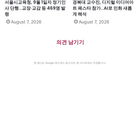
서울시교육청, 9월 1일자 정기인
경복대 교수진, 디지털 미디어아
사 단행…교장·교감 등 469명 발
트 페스타 참가…AI로 민화 새롭
령
게 해석
August 7, 2026
August 7, 2026
의견 남기기
본 광고는 Google 애드센스 광고이며, 본 사이트와는 무관합니다.