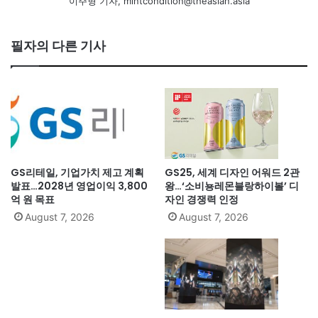
이주형 기자, mintcondition@theasian.asia
필자의 다른 기사
GS리테일, 기업가치 제고 계획
GS25, 세계 디자인 어워드 2관
발표…2028년 영업이익 3,800
왕…‘소비뇽레몬블랑하이볼’ 디
억 원 목표
자인 경쟁력 인정
August 7, 2026
August 7, 2026