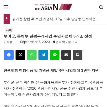
메뉴
유가협 창립 40주년 기념식…12일 오후 남영동 민주화운동기념관
사회
부여군, 문체부 관광두레사업 주민사업체 5개소 선정
September 7, 2020
이주형
완독 약 2 분 소요
Facebook
X
WhatsApp
Telegram
Line
이메일
인쇄
관광체험 여행상품 및 기념품 개발 주민사업체에 3년간 지원
부여군(군수 박정현)은 문화체육관광부가 주최하고 한국관광공
사가 주관하는 ‘2020 관광두레사업 신규 주민사업체 공모’에 부
여군의 5개 주민사업체가 선정되었다고 밝혔다.
이번에 선정된 5개 주민사업체는 관광두레 보부상(기념품 개