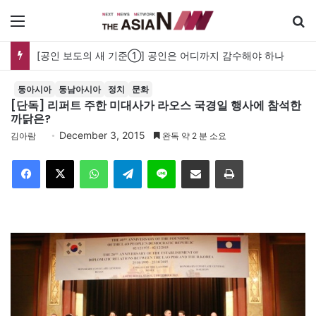
메뉴
GS리테일, 기업가치 제고 계획 발표…2028년 영업이익 3,800억 원 목표
동아시아
동남아시아
정치
문화
[단독] 리퍼트 주한 미대사가 라오스 국경일 행사에 참석한
까닭은?
December 3, 2015
김아람
완독 약 2 분 소요
Facebook
X
WhatsApp
Telegram
Line
이메일
인쇄