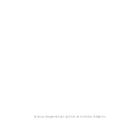
본 광고는 Google 애드센스 광고이며, 본 사이트와는 무관합니다.