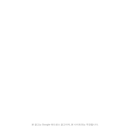
본 광고는 Google 애드센스 광고이며, 본 사이트와는 무관합니다.