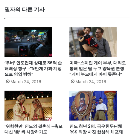
필자의 다른 기사
‘우버’ 인도업체 상대로 86억 손
미국-스페인 게이 부부, 대리모
해배상 청구···”9만개 가짜 계정
통해 얻은 딸 두고 양육권 분쟁
으로 영업 방해”
“게이 부모에게 아이 못준다”
March 24, 2016
March 24, 2016
‘위험천만’ 인도의 결혼식···축포
인도 청년 2명, 극우힌두단체
대신 ‘총’ 쏴 사망하기도
RSS 의장 사진 합성해 체포돼