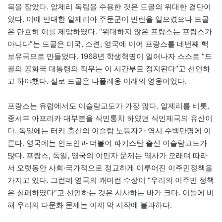
목을 잡았다. 알제리 독립을 수용한 것은 드골의 위대한 결단이
었다. 이에 반대한 알제리아 주둔군이 반란을 일으켰으나 드골
은 단호히 이를 제압하였다. “위대하지 않은 프랑스는 프랑스가
아니다”는 드골은 미국, 소련, 영국에 이어 프랑스를 네번째 핵
보유국으로 만들었다. 1968년 학생혁명이 일어나자 스스로 “드
골의 공화국 대통령의 직무는 이 시간부로 정지된다”고 선언하
고 하야했다. 실로 드골은 나폴레옹 이래의 영웅이었다.
프랑스는 유럽에서도 이슬람교도가 가장 많다. 알제리를 비롯,
중서부 아프리카 대부분을 식민통치 하였던 식민제국의 유산이
다. 독일에는 터키 출신의 이슬람 노동자가 역시 수백만명에 이
른다. 영국에는 인도인과 더불어 파키스탄 출신 이슬람교도가
많다. 프랑스, 독일, 영국의 이민자 문제는 역사가 오래며 따라
서 오랫동안 사회·국가적으로 정교하게 이루어진 이주민정책을
가지고 있다. 그런데 영국의 캐머런 수상이 “우리의 이주민 정책
은 실패하였다”고 선언하는 것은 시사하는 바가 크다. 이들에 비
해 우리의 다문화 문제는 이제 막 시작에 불과하다.