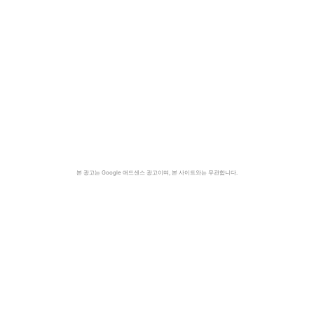
본 광고는 Google 애드센스 광고이며, 본 사이트와는 무관합니다.