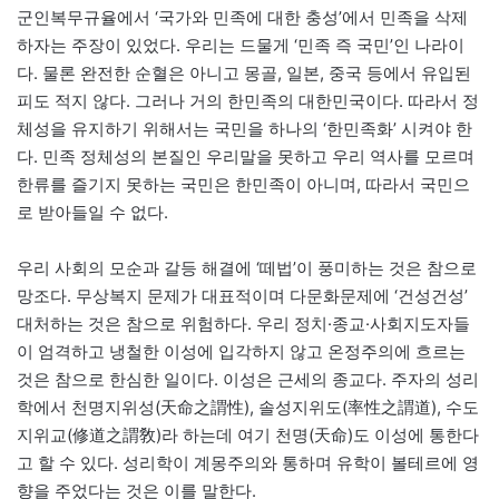
군인복무규율에서 ‘국가와 민족에 대한 충성’에서 민족을 삭제
하자는 주장이 있었다. 우리는 드물게 ‘민족 즉 국민’인 나라이
다. 물론 완전한 순혈은 아니고 몽골, 일본, 중국 등에서 유입된
피도 적지 않다. 그러나 거의 한민족의 대한민국이다. 따라서 정
체성을 유지하기 위해서는 국민을 하나의 ‘한민족화’ 시켜야 한
다. 민족 정체성의 본질인 우리말을 못하고 우리 역사를 모르며
한류를 즐기지 못하는 국민은 한민족이 아니며, 따라서 국민으
로 받아들일 수 없다.
우리 사회의 모순과 갈등 해결에 ‘떼법’이 풍미하는 것은 참으로
망조다. 무상복지 문제가 대표적이며 다문화문제에 ‘건성건성’
대처하는 것은 참으로 위험하다. 우리 정치·종교·사회지도자들
이 엄격하고 냉철한 이성에 입각하지 않고 온정주의에 흐르는
것은 참으로 한심한 일이다. 이성은 근세의 종교다. 주자의 성리
학에서 천명지위성(天命之謂性), 솔성지위도(率性之謂道), 수도
지위교(修道之謂敎)라 하는데 여기 천명(天命)도 이성에 통한다
고 할 수 있다. 성리학이 계몽주의와 통하며 유학이 볼테르에 영
향을 주었다는 것은 이를 말한다.