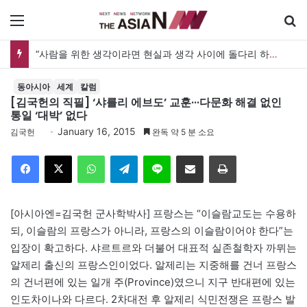
메뉴
“사람을 위한 생각이라면 현실과 생각 사이에 돌다리 하나는 놓아야 하지 않을까”
동아시아
세계
칼럼
[김국헌의 직필] ‘샤를리 에브도’ 교훈···다문화 해결 없인
통일 ‘대박’ 없다
January 16, 2015
김국헌
완독 약 5 분 소요
Facebook
X
WhatsApp
Telegram
Line
이메일
인쇄
[아시아엔=김국헌 군사학박사] 프랑스는 “이슬람교도는 수용하
되, 이슬람의 프랑스가 아니라, 프랑스의 이슬람이어야 한다”는
입장이 확고하다. 샤르트르와 더불어 대표적 실존철학자 까뮈는
알제리 출신의 프랑스인이었다. 알제리는 지중해를 건너 프랑스
의 건너편에 있는 일개 주(Province)였으니 지구 반대편에 있는
인도차이나와 다르다. 2차대전 후 알제리 식민전쟁은 프랑스 발