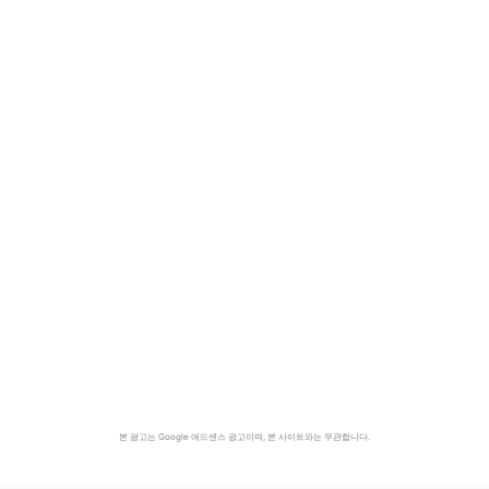
본 광고는 Google 애드센스 광고이며, 본 사이트와는 무관합니다.