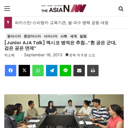
메뉴
파키스탄-스리랑카 교육기관, 쌀·과수 병해 공동 대응
동아시아
중앙아시아
서아시아
사회
세계
칼럼
[Junior AJA Talk] 멕시코 병역은 추첨…”흰 공은 군대,
검은 공은 면제”
September 18, 2013
박소혜
완독 약 9 분 소요
Facebook
X
WhatsApp
Telegram
Line
이메일
인쇄