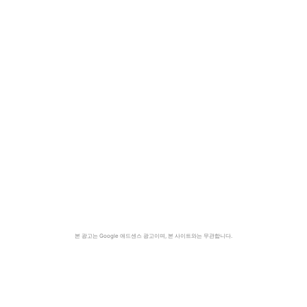
본 광고는 Google 애드센스 광고이며, 본 사이트와는 무관합니다.