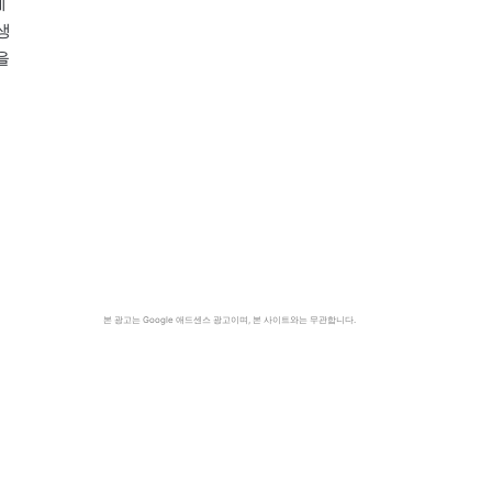
제
생
을
본 광고는 Google 애드센스 광고이며, 본 사이트와는 무관합니다.