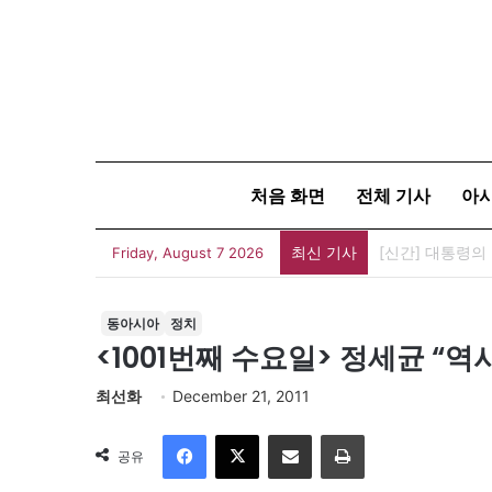
처음 화면
전체 기사
아
최신 기사
세계 코리아타운
Friday, August 7 2026
동아시아
정치
<1001번째 수요일> 정세균 “역
최선화
December 21, 2011
Facebook
X
이메일
인쇄
공유