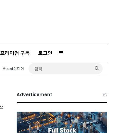
프리미엄 구독
로그인
Sidebar
검
소셜미디어
색
Advertisement
소요