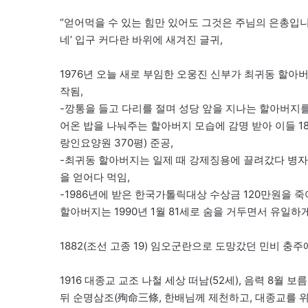
“얻어먹을 수 있는 힘만 있어도 그것은 주님의 은총입니다
네’ 입구 커다란 바위에 새겨진 글귀,
1976년 오늘 새로 부임한 오웅진 신부가 최귀동 할
작됨,
-깡통을 들고 다리를 절며 성당 앞을 지나는 할아버지
어온 밥을 나눠주는 할아버지 모습에 감명 받아 이들 18명
랑인요양원 370평) 준공,
-최귀동 할아버지는 일제 때 강제징용에 끌려갔다 병자가
을 얻어다 먹임,
-1986년에 받은 한국가톨릭대상 수상금 120만원을 죽
할아버지는 1990년 1월 81세로 숨을 거두면서 유일하
1882(조선 고종 19) 임오군란으로 도망갔던 민비 충
1916 대종교 교조 나철 세상 떠남(52세), 음력 8
뒤 순명삼조(殉命三條, 한배님께 제천하고, 대종교를 위