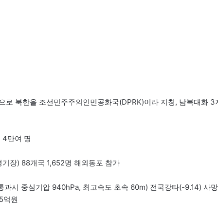
으로 북한을 조선민주주의인민공화국(DPRK)이라 지칭, 남북대화 3
 4만여 명
장) 88개국 1,652명 해외동포 참가
시 중심기압 940hPa, 최고속도 초속 60m) 전국강타(-9.14) 사망
25억원