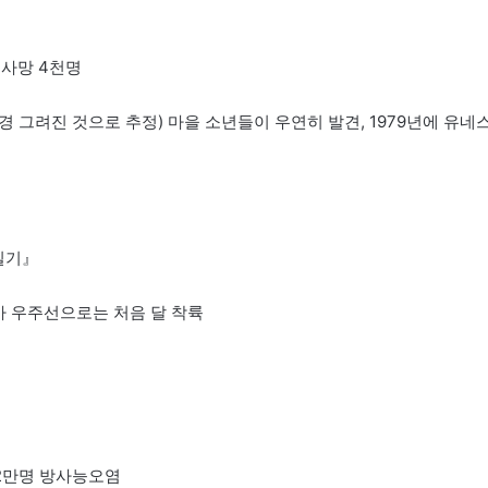
 사망 4천명
00년경 그려진 것으로 추정) 마을 소년들이 우연히 발견, 1979년에 유네
 일기』
상발사 우주선으로는 처음 달 착륙
출
12만명 방사능오염