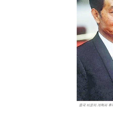
중국 비운의 개혁파 후야