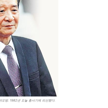
오방. 1982년 오늘 총서기에 피선됐다.