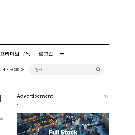
프리미엄 구독
로그인
Sidebar
검
소셜미디어
색
서
Advertisement
소요