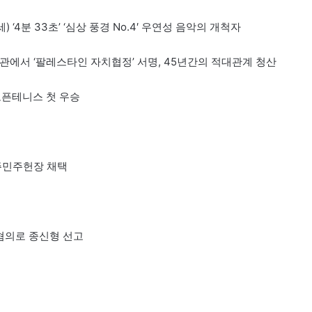
 ‘4분 33초’ ‘심상 풍경 No.4′ 우연성 음악의 개척자
악관에서 ‘팔레스타인 자치협정’ 서명, 45년간의 적대관계 청산
 오픈테니스 첫 우승
미주민주헌장 채택
 혐의로 종신형 선고