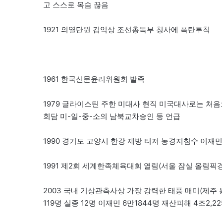
고 스스로 목숨 끊음
1921 의열단원 김익상 조선총독부 청사에 폭탄투척
1961 한국신문윤리위원회 발족
1979 글라이스틴 주한 미대사 현직 미국대사로는 처음
회담 미-일-중-소의 남북교차승인 등 언급
1990 경기도 고양시 한강 제방 터져 농경지침수 이재민
1991 제2회 세계한족체육대회 열림(서울 잠실 올림픽경기
2003 국내 기상관측사상 가장 강력한 태풍 매미(제주 통과
119명 실종 12명 이재민 6만1844명 재산피해 4조2,2