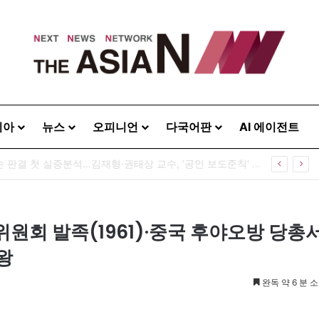
시아
뉴스
오피니언
다국어판
AI 에이전트
공인 명예훼손 판결 첫 실증분석…김재형·권태상 교수, ‘공인 보도준칙’ 제안도
위원회 발족(1961)·중국 후야오방 당총
왕
완독 약 6 분 