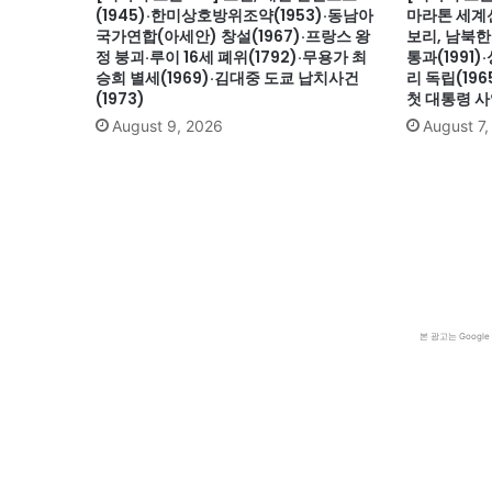
(1945)·한미상호방위조약(1953)·동남아
마라톤 세계신
국가연합(아세안) 창설(1967)·프랑스 왕
보리, 남북한
정 붕괴·루이 16세 폐위(1792)·무용가 최
통과(1991
승희 별세(1969)·김대중 도쿄 납치사건
리 독립(19
(1973)
첫 대통령 사
August 9, 2026
August 7
본 광고는 Goog