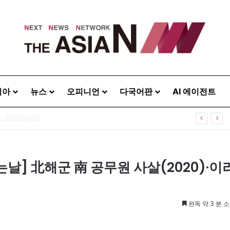
시아
뉴스
오피니언
다국어판
AI 에이전트
20260809
는날] 北해군 南 공무원 사살(2020)·이
완독 약 3 분 