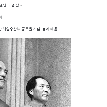
원단 구성 합의
의
한 해양수산부 공무원 사살, 불에 태움