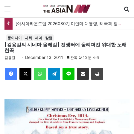
메뉴
[아시아라운드업 20260807] 미얀마 대통령, 태국과 정상회담…아세안 관계개선 모색
동아시아
사회
세계
칼럼
[김용길의 시네마 올레길] 전쟁터에 울려퍼진 위대한 노래
한곡
December 13, 2011
김용길
완독 약 10 분 소요
Facebook
X
WhatsApp
Telegram
Line
이메일
인쇄