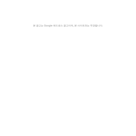
본 광고는 Google 애드센스 광고이며, 본 사이트와는 무관합니다.