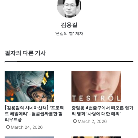
김용길
'편집의 힘' 저자
필자의 다른 기사
[김용길의 시네마산책] ‘프로젝
중림동 4번출구에서 떠오른 헝가
트 헤일메리’…달콤쌉싸름한 할
리 영화 ‘사랑에 대한 예의’
리우드풍
March 2, 2026
March 24, 2026