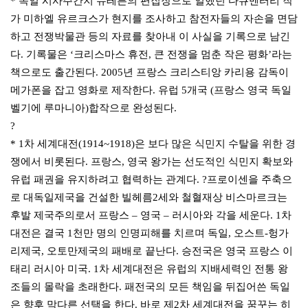
* 독일 시사주간지 슈테른의 편집장으로 일했던 다큐멘터리 작
가 미하엘 유르크스가 현지를 조사하고 참전자들의 자손을 면담
하고 전쟁박물관 등의 자료를 찾아내 이 사실을 기록으로 남긴
다. 기록물은 ‘크리스마스 휴전, 큰 전쟁을 멈춘 작은 평화’라는
책으로도 출간된다. 2005년 프랑스 크리스티앙 카리용 감독이
메가폰을 잡고 영화로 제작한다. 유럽 5개국 (프랑스 영국 독일
벨기에 루마니아)합작으로 완성된다.
?
* 1차 세계대전(1914~1918)은 보다 많은 식민지 수탈을 위한 경
쟁에서 비롯된다. 프랑스, 영국 왕가는 선도적인 식민지 확보와
유럽 패권을 유지하려고 협력하는 관계다. ?프로이센을 주축으
로 대독일제국을 건설한 빌헤름2세와 철혈재상 비스마르크는
후발 제국주의로서 프랑스 – 영국 – 러시아와 각을 세운다. 1차
대전은 결국 1천만 명의 인명피해를 치르며 독일, 오스트-헝가
리제국, 오토만제국의 패배로 끝난다. 승전국은 영국 프랑스 이
태리 러시아 미국. 1차 세계대전은 유럽의 지배세력인 전통 왕
조들의 몰락을 초래한다. 패전국의 모든 책임을 뒤집어쓴 독일
은 향후 막다른 선택을 한다. 바로 제2차 세계대전을 꿈꾸는 히