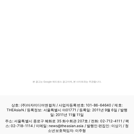
본 광고는 Google 애드센스 광고이며, 본 사이트와는 무관합니다.
상호: (주)아자미디어앤컬처 /
사업자등록번호: 101-86-64640
/ 제호:
THEAsiaN / 등록정보: 서울특별시 아01771 / 등록일: 2011년 9월 6일 / 발행
일: 2011년 11월 11일
주소: 서울특별시 종로구 혜화로 35 화수회관 207호 / 전화: 02-712-4111 /
팩
스: 02-718-1114
/ 이메일: news@theasian.asia / 발행인·편집인: 이상기 / 청
소년보호책임자: 이주형