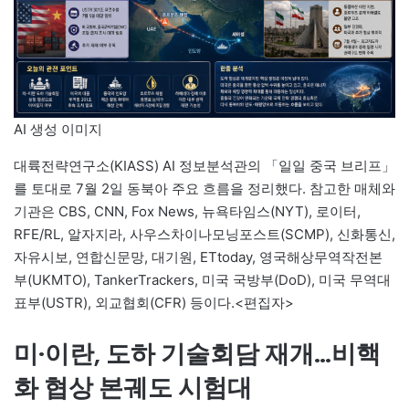
AI 생성 이미지
대륙전략연구소(KIASS) AI 정보분석관의 「일일 중국 브리프」
를 토대로 7월 2일 동북아 주요 흐름을 정리했다. 참고한 매체와
기관은 CBS, CNN, Fox News, 뉴욕타임스(NYT), 로이터,
RFE/RL, 알자지라, 사우스차이나모닝포스트(SCMP), 신화통신,
자유시보, 연합신문망, 대기원, ETtoday, 영국해상무역작전본
부(UKMTO), TankerTrackers, 미국 국방부(DoD), 미국 무역대
표부(USTR), 외교협회(CFR) 등이다.<편집자>
미·이란, 도하 기술회담 재개…비핵
화 협상 본궤도 시험대