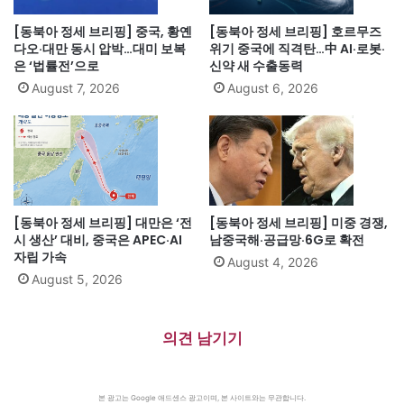
[동북아 정세 브리핑] 중국, 황옌
[동북아 정세 브리핑] 호르무즈
다오·대만 동시 압박…대미 보복
위기 중국에 직격탄…中 AI·로봇·
은 ‘법률전’으로
신약 새 수출동력
August 7, 2026
August 6, 2026
[동북아 정세 브리핑] 대만은 ‘전
[동북아 정세 브리핑] 미중 경쟁,
시 생산’ 대비, 중국은 APEC·AI
남중국해·공급망·6G로 확전
자립 가속
August 4, 2026
August 5, 2026
의견 남기기
본 광고는 Google 애드센스 광고이며, 본 사이트와는 무관합니다.