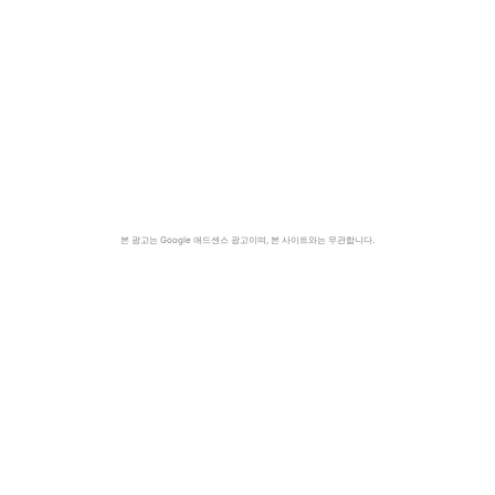
본 광고는 Google 애드센스 광고이며, 본 사이트와는 무관합니다.