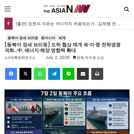
메뉴
검
[출판] 표현의 자유는 어디까지 허용되는가…김재형 전 대법관 ‘언론과 인격권’
동북아 정세 브리핑
동아시아
세계
[동북아 정세 브리핑] 도하 협상 재개 속 미·중 전략경쟁
격화…中, 에너지·해양 영향력 확대
July 2, 2026
(사)대륙전략연구소
완독 약 6 분 소요
Facebook
X
WhatsApp
Telegram
Line
이메일
인쇄