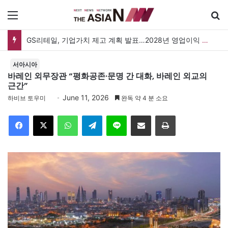
메뉴
검
GS리테일, 기업가치 제고 계획 발표…2028년 영업이익 3,800억 원 목표
서아시아
바레인 외무장관 “평화공존·문명 간 대화, 바레인 외교의
근간”
June 11, 2026
하비브 토우미
완독 약 4 분 소요
Facebook
X
WhatsApp
Telegram
Line
이메일
인쇄