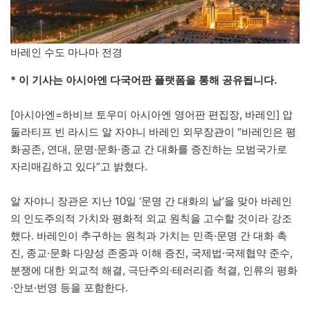
바레인 수도 마나마 전경
* 이 기사는 아시아엔 다국어판 플랫폼을 통해 공유됩니다.
[아시아엔=하비브 토우미 아시아엔 영어판 편집장, 바레인] 압
둘라티프 빈 라시드 알 자야니 바레인 외무장관이 “바레인은 평
화공존, 연대, 문명·문화·종교 간 대화를 증진하는 모범국가로
자리매김하고 있다”고 밝혔다.
알 자야니 장관은 지난 10일 ‘문명 간 대화의 날’을 맞아 바레인
의 인도주의적 가치와 평화적 외교 원칙을 고수할 것이라 강조
했다. 바레인이 추구하는 원칙과 가치는 민족·문명 간 대화 촉
진, 종교·문화 다양성 존중과 이해 증진, 국제법·국제협약 준수,
분쟁에 대한 외교적 해결, 극단주의·테러리즘 척결, 인류의 평화
·안보·번영 등을 포함한다.