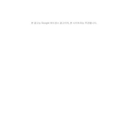
본 광고는 Google 애드센스 광고이며, 본 사이트와는 무관합니다.