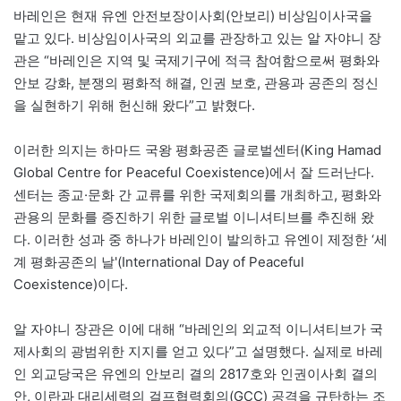
바레인은 현재 유엔 안전보장이사회(안보리) 비상임이사국을
맡고 있다. 비상임이사국의 외교를 관장하고 있는 알 자야니 장
관은 “바레인은 지역 및 국제기구에 적극 참여함으로써 평화와
안보 강화, 분쟁의 평화적 해결, 인권 보호, 관용과 공존의 정신
을 실현하기 위해 헌신해 왔다”고 밝혔다.
이러한 의지는 하마드 국왕 평화공존 글로벌센터(King Hamad
Global Centre for Peaceful Coexistence)에서 잘 드러난다.
센터는 종교·문화 간 교류를 위한 국제회의를 개최하고, 평화와
관용의 문화를 증진하기 위한 글로벌 이니셔티브를 추진해 왔
다. 이러한 성과 중 하나가 바레인이 발의하고 유엔이 제정한 ‘세
계 평화공존의 날'(International Day of Peaceful
Coexistence)이다.
알 자야니 장관은 이에 대해 “바레인의 외교적 이니셔티브가 국
제사회의 광범위한 지지를 얻고 있다”고 설명했다. 실제로 바레
인 외교당국은 유엔의 안보리 결의 2817호와 인권이사회 결의
안, 이란과 대리세력의 걸프협력회의(GCC) 공격을 규탄하는 조