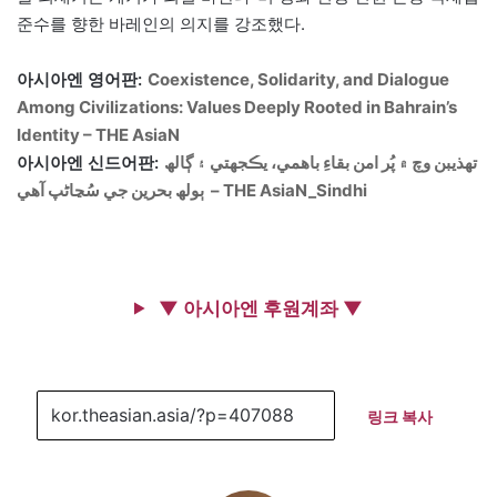
준수를 향한 바레인의 의지를 강조했다.
아시아엔 영어판:
Coexistence, Solidarity, and Dialogue
Among Civilizations: Values Deeply Rooted in Bahrain’s
Identity – THE AsiaN
아시아엔 신드어판:
تھذيبن وچ ۾ پُر امن بقاءِ باھمي، يڪجھتي ۽ ڳالھ
ٻولھ بحرين جي سُڃاڻپ آھي – THE AsiaN_Sindhi
▼ 아시아엔 후원계좌 ▼
링크 복사