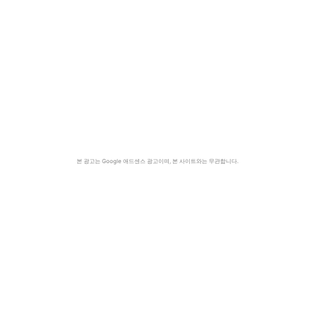
본 광고는 Google 애드센스 광고이며, 본 사이트와는 무관합니다.