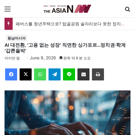
메뉴
검
폐버스를 청년주택으로? 탑골공원 술자리보다 못한 정치의 상상력
동남아시아
AI 대전환, ‘고용 없는 성장’ 직면한 싱가포르…정치권·학계
‘갑론을박’
June 9, 2026
아이반 림
완독 약 8 분 소요
Facebook
X
WhatsApp
Telegram
Line
이메일
인쇄