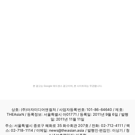
본 광고는 Google 애드센스 광고이며, 본 사이트와는 무관합니다.
상호: (주)아자미디어앤컬처 /
사업자등록번호: 101-86-64640
/ 제호:
THEAsiaN / 등록정보: 서울특별시 아01771 / 등록일: 2011년 9월 6일 / 발행
일: 2011년 11월 11일
주소: 서울특별시 종로구 혜화로 35 화수회관 207호 / 전화: 02-712-4111 /
팩
스: 02-718-1114
/ 이메일: news@theasian.asia / 발행인·편집인: 이상기 / 청