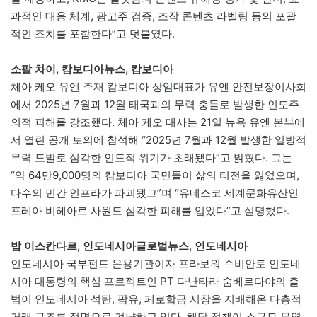
과적인 대응 체계, 광고주 검증, 조작 콘텐츠 라벨링 등의 포괄
적인 조치를 포함한다”고 덧붙였다.
소팔 차이, 캄보디아뉴스, 캄보디아
체아 케오 유엔 주재 캄보디아 상임대표가 유엔 안전보장이사회
에서 2025년 7월과 12월 태국과의 무력 충돌로 발생한 인도주
의적 피해를 강조했다. 체아 케오 대사는 21일 뉴욕 유엔 본부에
서 열린 공개 토의에 참석해 “2025년 7월과 12월 발생한 일방적
무력 도발로 심각한 인도적 위기가 초래됐다”고 밝혔다. 그는
“약 64만9,000명의 캄보디아 국민들이 삶의 터전을 잃었으며,
다수의 민간 인프라가 파괴됐고”며 “유네스코 세계문화유산인
프레아 비헤아르 사원도 심각한 피해를 입었다”고 설명했다.
밥 이스칸다르, 인도네시아글로벌뉴스, 인도네시아
인도네시아 국부펀드 운용기관이자 프라보워 수비안토 인도네
시아 대통령의 핵심 프로젝트인 PT 다난타라 숨베르다야의 출
범이 인도네시아 석탄, 팜유, 페로합금 시장을 지배해온 다층적
거래 구조를 정면으로 겨냥하고 있다. 해당 정책이 소규모 무역