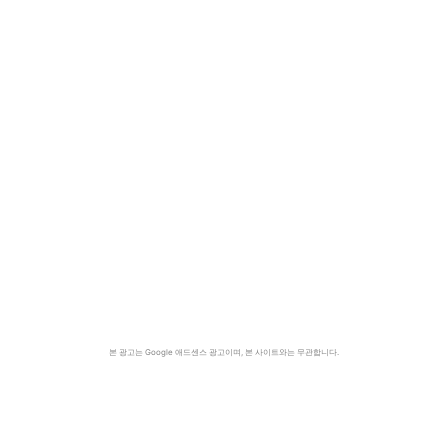
본 광고는 Google 애드센스 광고이며, 본 사이트와는 무관합니다.