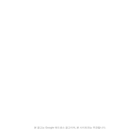
본 광고는 Google 애드센스 광고이며, 본 사이트와는 무관합니다.