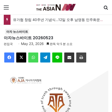
메뉴
검
유가협 창립 40주년 기념식…12일 오후 남영동 민주화운동기념관
아자 뉴스바이트
아자뉴스바이트 20260523
May 23, 2026
편집국
완독 약 5 분 소요
Facebook
X
WhatsApp
Telegram
Line
이메일
인쇄