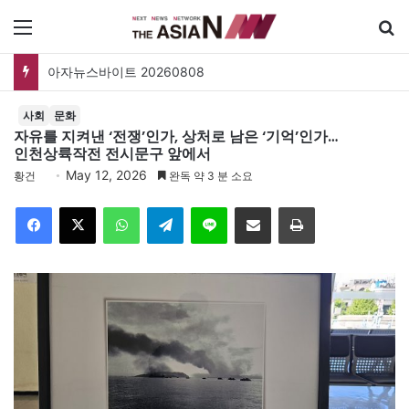
메뉴
검
아자뉴스바이트 20260808
사회
문화
자유를 지켜낸 ‘전쟁’인가, 상처로 남은 ‘기억’인가…
인천상륙작전 전시문구 앞에서
May 12, 2026
황건
완독 약 3 분 소요
Facebook
X
WhatsApp
Telegram
Line
이메일
인쇄