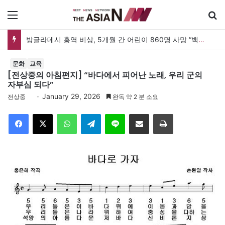
메뉴
검
아자뉴스바이트 20260808
문화
교육
[전상중의 아침편지] “바다에서 피어난 노래, 우리 군의
자부심 되다”
January 29, 2026
전상중
완독 약 2 분 소요
Facebook
X
WhatsApp
Telegram
Line
이메일
인쇄