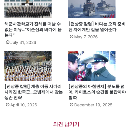
해군사관학교가 진해를 떠날 수
[전상중 칼럼] 바다는 오직 준비
없는 이유…”이순신의 바다에 묻
된 자에게만 길을 열어준다
는다”
May 7, 2026
July 31, 2026
[전상중 칼럼] 계층 이동 사다리
[전상중의 아침편지] 분노를 넘
사라진 한국군…모병제에서 찾는
어, 카이로스의 순간을 붙잡아야
생존 전략
할 때
April 10, 2026
December 19, 2025
의견 남기기