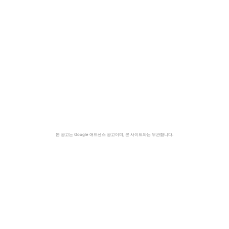
본 광고는 Google 애드센스 광고이며, 본 사이트와는 무관합니다.