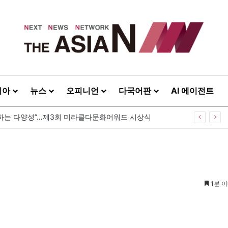
시아
뉴스
오피니언
다국어판
AI 에이전트
] 대한민국 정치여, 후비기 그만하라
1분 