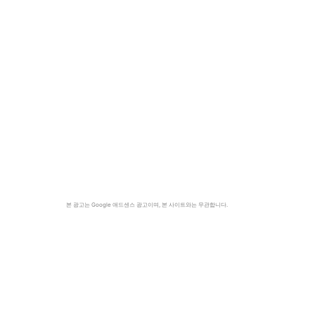
본 광고는 Google 애드센스 광고이며, 본 사이트와는 무관합니다.