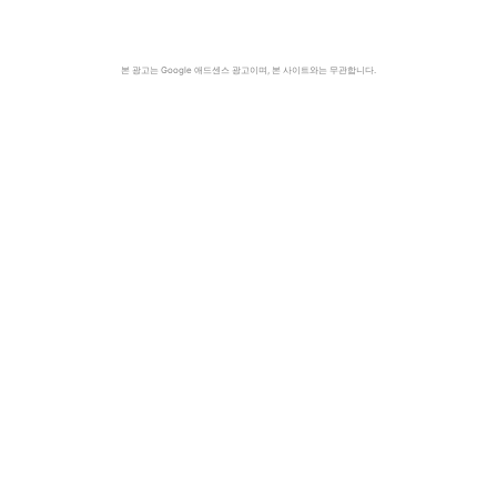
본 광고는 Google 애드센스 광고이며, 본 사이트와는 무관합니다.