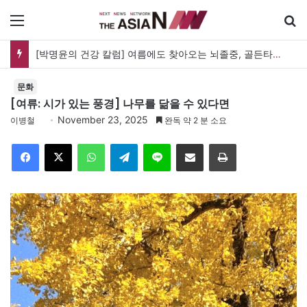
메뉴
검
[박명윤의 건강 칼럼] 여름에도 찾아오는 뇌졸중, 골든타임을 지켜라
문화
[여류: 시가 있는 풍경] 나무를 닮을 수 있다면
November 23, 2025
이병철
완독 약 2 분 소요
Facebook
X
WhatsApp
Telegram
Line
이메일
인쇄