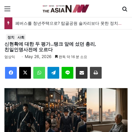
메뉴
검
폐버스를 청년주택으로? 탑골공원 술자리보다 못한 정치의 상상력
정치
사회
신현확에 대한 두 평가…탱크 앞에 섰던 총리,
친일인명사전에 오르다
May 26, 2026
엄상익
완독 약 16 분 소요
Facebook
X
WhatsApp
Telegram
Line
이메일
인쇄