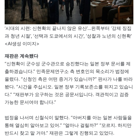
‘시대의 시련: 신현확의 끝나지 않은 유산’…왼쪽부터 ‘강제 징집
과 청년 시절’, ‘선택과 도쿄에서의 시간’, ‘성찰과 노년의 신현확’
<AI생성 이미지>
재판은 계속됐다
“신현확이 군수성 군수관으로 승진했다는 일본 정부 문서를 제
출하겠습니다.” 민족문제연구소 측 변호인의 목소리가 법정에
울렸다. “신청인 측은 어떤 증거가 있습니까?” 판사가 나를 바라
봤다. “시간을 주십시오. 일본 정부 기록보존소를 뒤지고 있습니
다.” “재판부가 요구하는 것은 공문서입니다. 객관적이고 검증
가능한 문서여야 합니다.”
법정을 나서며 신철식이 말했다. “아버지를 아는 일본 사람들을
통해 열심히 알아보고 있어.” “얼마나 걸릴까?” “모르지. 하지만
반드시 찾고 말 거야.” 재판은 그렇게 진행되고 있었다.