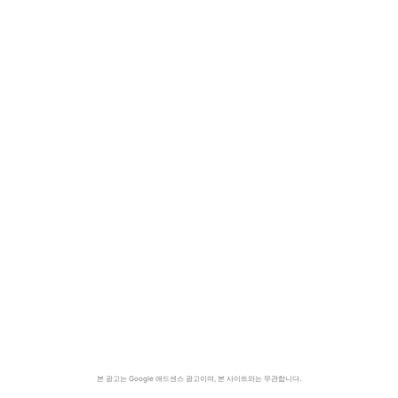
본 광고는 Google 애드센스 광고이며, 본 사이트와는 무관합니다.