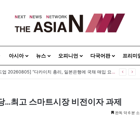
아시아
뉴스
오피니언
다국어판
프리미
중앙아시아 첫 수상 포뮬러1 이식쿨 그랑프리 성황…키르기스스탄, 대회 연례화 추진
마당…최고 스마트시장 비전이자 과제
완독 약 6 분 