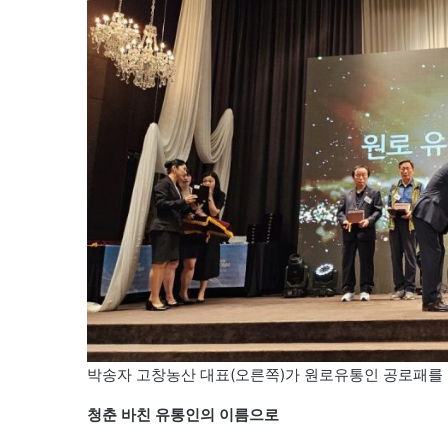
박송자 고창농산 대표(오른쪽)가 원로유통인 공로패를 
청춘 바친 유통인의 이름으로