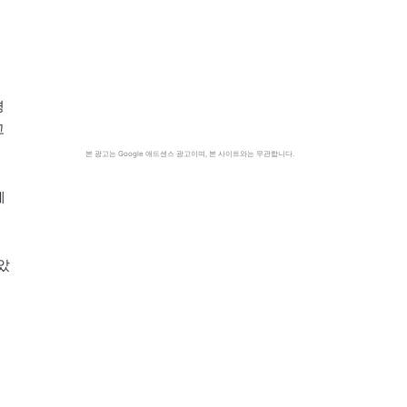
새
의
평
고
본 광고는 Google 애드센스 광고이며, 본 사이트와는 무관합니다.
께
았