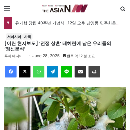
메뉴
검
유가협 창립 40주년 기념식…12일 오후 남영동 민주화운동기념관
서아시아
사회
[이란 현지보도] ‘전쟁 상흔’ 테헤란에 남은 우리들의
‘정신분석’
June 28, 2025
푸네 네다이
완독 약 12 분 소요
Facebook
X
WhatsApp
Telegram
Line
이메일
인쇄