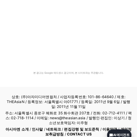
본 광고는 Google 애드센스 광고이며, 본 사이트와는 무관합니다.
상호: (주)아자미디어앤컬처 /
사업자등록번호: 101-86-64640
/ 제호:
THEAsiaN / 등록정보: 서울특별시 아01771 / 등록일: 2011년 9월 6일 / 발행
일: 2011년 11월 11일
주소: 서울특별시 종로구 혜화로 35 화수회관 207호 / 전화: 02-712-4111 /
팩
스: 02-718-1114
/ 이메일: news@theasian.asia / 발행인·편집인: 이상기 / 청
소년보호책임자: 이주형
아시아엔 소개
/
인사말
/
네트워크
/
편집강령 및 보도준칙
/
이용약관
/
개인정
보취급방침
/
CONTACT US
AI 에이전트