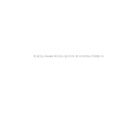
본 광고는 Google 애드센스 광고이며, 본 사이트와는 무관합니다.