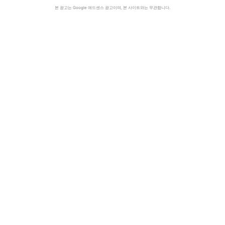
본 광고는 Google 애드센스 광고이며, 본 사이트와는 무관합니다.