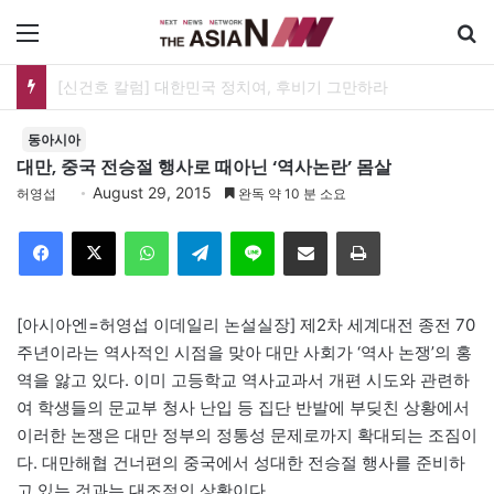
메뉴
[신건호 칼럼] 대한민국 정치여, 후비기 그만하라
동아시아
대만, 중국 전승절 행사로 때아닌 ‘역사논란’ 몸살
August 29, 2015
허영섭
완독 약 10 분 소요
Facebook
X
WhatsApp
Telegram
Line
이메일
인쇄
[아시아엔=허영섭 이데일리 논설실장] 제2차 세계대전 종전 70
주년이라는 역사적인 시점을 맞아 대만 사회가 ‘역사 논쟁’의 홍
역을 앓고 있다. 이미 고등학교 역사교과서 개편 시도와 관련하
여 학생들의 문교부 청사 난입 등 집단 반발에 부딪친 상황에서
이러한 논쟁은 대만 정부의 정통성 문제로까지 확대되는 조짐이
다. 대만해협 건너편의 중국에서 성대한 전승절 행사를 준비하
고 있는 것과는 대조적인 상황이다.