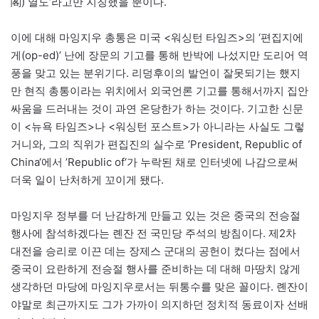
閣) 열도’라고만 지칭했을 뿐이다.
이에 대해 마잉지우 총통은 미국 <워싱턴 타임즈>의 ‘편집지에
게(op-ed)’ 난에 장문의 기고를 통해 반박에 나섰지만 도리어 역
풍을 맞고 있는 분위기다. 리덩후이의 발언이 잘못되기는 했지
만 현직 총통이라는 위치에서 외국언론 기고를 통해서까지 집안
싸움을 드러내는 것이 과연 온당한가 하는 것이다. 기고한 신문
이 <뉴욕 타임즈>나 <워싱턴 포스트>가 아니라는 사실도 그렇
거니와, 그의 직위가 편집진의 실수로 ’President, Republic of
China‘에서 ’Republic of‘가 누락된 채로 인터넷에 나감으로써
더욱 일이 난처하게 꼬이게 됐다.
마잉지우 정부를 더 난감하게 만들고 있는 것은 중국의 전승절
행사에 참석하겠다는 롄잔 전 국민당 주석의 방침이다. 제2차
대전을 승리로 이끈 데는 장제스 군대의 공헌이 컸다는 점에서
중국이 요란하게 전승절 행사를 준비하는 데 대해 마땅치 않게
생각하던 마당에 마잉지우로서는 뒤통수를 맞은 꼴이다. 롄잔이
야말로 최근까지도 그가 가까이 의지하던 정치적 동료이자 선배