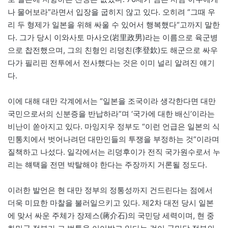
나 물어보라”라면서 입장을 굽히지 않고 있다. 오히려 “그때 우
리 두 형제가 일본을 위해 싸울 수 있어서 행복했다“고까지 말한
다. 그가 당시 이와사토 마사오(岩里政男)라는 이름으로 육군병
으로 찹전했으며, 그의 친형인 리덩친(李登欽)도 해군으로 싸우
다가 필리핀 전투에서 전사했다는 것은 이미 널리 알려진 얘기
다.
이에 대해 대만 각계에서는 “일본을 조국이라 생각한다면 대만
국민으로서의 신분증을 반납하라”며 ‘국가에 대한 배신’이라는
비난이 쏟아지고 있다. 마잉지우 정부도 “이런 언급은 일본의 식
민통치에서 벗어나려던 대만인들의 투쟁을 부정하는 것”이라며
질책하고 나섰다. 일각에서는 리덩후이가 전직 국가원수로서 누
리는 햬택을 전면 박탈해야 한다는 주장까지 거론될 정도다.
이러한 발언은 현 대만 정부의 정통성까지 건드린다는 점에서
더욱 미묘한 마찰을 불러일으키고 있다. 제2차 대전 당시 일본
에 맞서 싸운 주체가 장제스(蔣介石)의 국민당 세력이며, 현 중