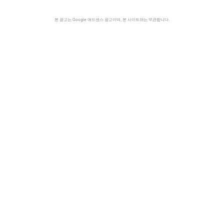
본 광고는 Google 애드센스 광고이며, 본 사이트와는 무관합니다.