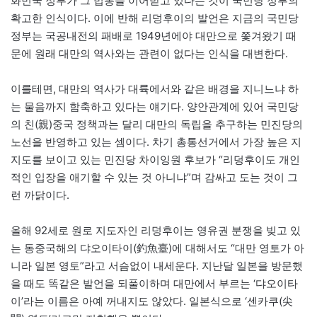
화민국 정부가 그 법통을 이어받고 있다는 것이 국민당 정부의
확고한 인식이다. 이에 반해 리덩후이의 발언은 지금의 국민당
정부는 국공내전의 패배로 1949년에야 대만으로 쫓겨왔기 때
문에 원래 대만의 역사와는 관련이 없다는 인식을 대변한다.
이를테면, 대만의 역사가 대륙에서와 같은 배경을 지니느냐 하
는 물음까지 함축하고 있다는 얘기다. 양안관계에 있어 국민당
의 친(親)중국 정책과는 달리 대만의 독립을 추구하는 민진당의
노선을 반영하고 있는 셈이다. 차기 총통선거에서 가장 높은 지
지도를 보이고 있는 민진당 차이잉원 후보가 “리덩후이도 개인
적인 입장을 애기할 수 있는 것 아니냐”며 감싸고 도는 것이 그
런 까닭이다.
올해 92세로 원로 지도자인 리덩후이는 영유권 분쟁을 빚고 있
는 동중국해의 댜오이타이(釣魚臺)에 대해서도 “대만 영토가 아
니라 일본 영토”라고 서슴없이 내세운다. 지난달 일본을 방문했
을 때도 똑같은 발언을 되풀이하며 대만에서 부르는 ‘댜오이타
이’라는 이름은 아예 꺼내지도 않았다. 일본식으로 ‘센카쿠(尖