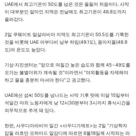
UAE에서 최고기온이 50도를 넘은 것은 올들어 처음이다. 사막
이 대부분인 알아인 지역은 전날에도 최고기온이 48.8도까지
올라갔다.
2일 쿠웨이트 알살라비아 지역도 최고기온이 50.5도를 기록한
것을 비롯해 UAE 아부다비 남부 하밈(49.1도), 움아지물(48.9
도)의 온도도 높았다.
기상·지진센터는 “앞으로 며칠간 높은 습도와 함께 45∼49도를
오가는 불볕더위가 계속될 것”이라면서 “야외활동을 자제해야
하고 물을 충분히 마셔야 한다”고 권고했다.
UAE에선 섭씨 50도를 넘나드는 사막 기후 탓에 이달 15일부터
석달간 야외 노동자에게 낮 12시30분부터 3시까지 휴식시간을
의무적으로 주게 돼 있다.
한편, 사우디아라비아 일간 <사우디가제트>는 2일 “기상학자
압둘 라흐만 모하마드 알감디에 따르면 6월18일께 시작되는 라