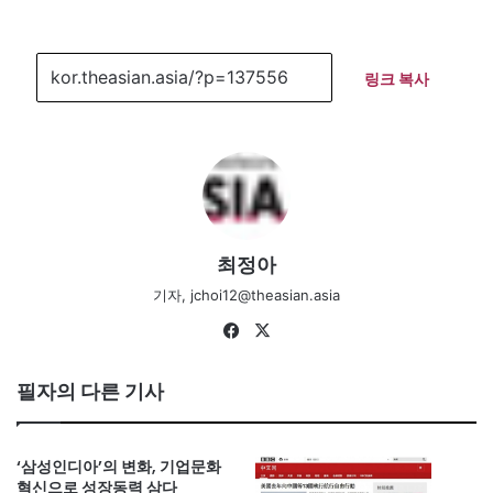
링크 복사
최정아
기자, jchoi12@theasian.asia
Fa
X
ce
bo
필자의 다른 기사
ok
‘삼성인디아’의 변화, 기업문화
혁신으로 성장동력 삼다