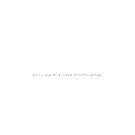
본 광고는 Google 애드센스 광고이며, 본 사이트와는 무관합니다.