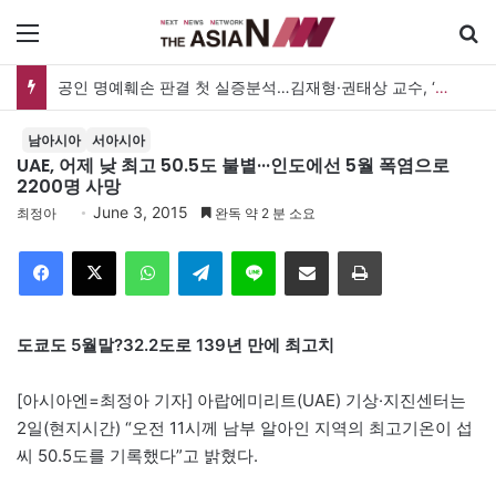
메뉴
공인 명예훼손 판결 첫 실증분석…김재형·권태상 교수, ‘공인 보도준칙’ 제안도
남아시아
서아시아
UAE, 어제 낮 최고 50.5도 불볕···인도에선 5월 폭염으로
2200명 사망
June 3, 2015
최정아
완독 약 2 분 소요
Facebook
X
WhatsApp
Telegram
Line
이메일
인쇄
도쿄도 5월말?32.2도로 139년 만에 최고치
[아시아엔=최정아 기자] 아랍에미리트(UAE) 기상·지진센터는
2일(현지시간) “오전 11시께 남부 알아인 지역의 최고기온이 섭
씨 50.5도를 기록했다”고 밝혔다.