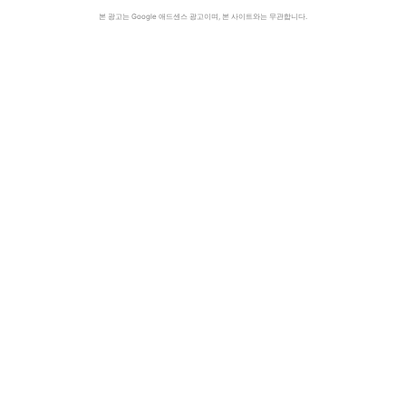
본 광고는 Google 애드센스 광고이며, 본 사이트와는 무관합니다.