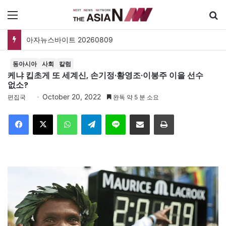
메뉴
아자뉴스바이트 20260809
동아시아
사회
칼럼
케냐 킵초게 또 세계신, 손기정·황영조·이봉주 이을 선수
없소?
October 20, 2022
편집국
완독 약 5 분 소요
Facebook
X
WhatsApp
Telegram
Line
이메일
인쇄