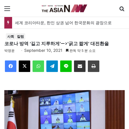
메뉴
세계 코리아타운, 한인 상권 넘어 한국문화의 광장으로
사회
칼럼
코로나 방역 ‘길고 지루하게’—>’굵고 짧게’ 대전환을
September 10, 2021
박명윤
완독 약 5 분 소요
Facebook
X
WhatsApp
Telegram
Line
이메일
인쇄