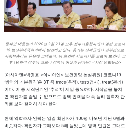
문재인 대통령이 2020년 2월 23일 오후 정부서울청사에서 열린 코로나
19 범정부대책회의에서 발언하고 있다. 총리는 정세균에서 김부겸으로
사회부총리는 유은혜 그대로다. 뒤 화면에 시도지사들 모습이 보인다. 그
후 1년반여 정부의 코로나 정책의 허실과 공과는? <사진 연합뉴스>
[아시아엔=박명윤 <아시아엔> 보건영양 논설위원] 코로나19
‘방역의 기본원칙’은 3T 즉 trace(추적). test(검사), treat(관리)
이다. 이 중 시작단계인 ‘추적’이 제일 중요하다. 시작점을 놓치
면 확진자를 줄일 수 없으므로 방역 인력을 대폭 늘려 접촉자 관
리를 보다 철저히 해야 한다.
현재 역학조사 인력은 일일 확진자가 400명 나오던 지난 6월과
비슷하다. 확진자가 그때보다 5배 늘었는데 방역 인원은 그대로