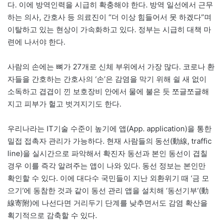
다. 이에 방역인력을 시급히 확충해야 한다. 방역 일선에서 근무
하는 의사, 간호사 등 의료진이 “더 이상 힘들어서 못 하겠다”며
이탈하고 있는 현상이 가속화하고 있다. 정부는 시급히 대책 마
련에 나서야 한다.
사람의 손에는 뼈가 27개로 신체 부위에서 가장 많다. 코로나 환
자들을 간호하는 간호사의 ‘손’은 감염을 막기 위해 쉴 새 없이
소독하고 겹겹이 낀 보호장비 안에서 물에 불은 듯 쪼글쪼글해
지고 피부가 헐고 벗겨지기도 한다.
우리나라는 IT기술 수준이 높기에 앱(App. application)을 통한
밀접 접촉자 관리가 가능하다. 현재 사람들의 동선(動線, traffic
line)을 실시간으로 파악해서 확진자 동선과 본인 동선이 겹칠
경우 이를 즉각 알려주는 앱이 나와 있다. 동선 정보는 본인만
확인할 수 있다. 이에 대다수 국민들이 지난 외환위기 때 ‘금 모
으기’에 동참한 것과 같이 동선 관리 앱을 설치해 ‘동선기부’(動
線寄附)에 나선다면 거리두기 단계를 낮추면서도 감염 확산을
획기적으로 감축할 수 있다.