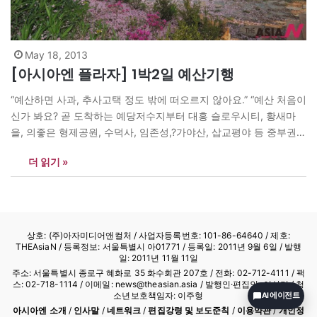
May 18, 2013
[아시아엔 플라자] 1박2일 예산기행
“예산하면 사과, 추사고택 정도 밖에 떠오르지 않아요.” “예산 처음이
신가 봐요? 곧 도착하는 예당저수지부터 대흥 슬로우시티, 황새마
을, 의좋은 형제공원, 수덕사, 임존성,?가야산, 삽교평야 등 중부권에
선 알아주는 명소가 예산에 다 있어요” 아시아기자협회와 아시아엔
더 읽기 »
(The AsiaN)?일행을 맞이한 예산군?녹색관광과 이혜정씨의 설명이
다. 주니어 아자 외국인?유학생 등 협회 일행은 10~11일 충절의 고
장 예산군을 다녀왔다. 예산은 충남 북서부지역 중간에…
상호: (주)아자미디어앤컬처 /
사업자등록번호: 101-86-64640
/ 제호:
THEAsiaN / 등록정보: 서울특별시 아01771 / 등록일: 2011년 9월 6일 / 발행
일: 2011년 11월 11일
주소: 서울특별시 종로구 혜화로 35 화수회관 207호 / 전화: 02-712-4111 /
팩
스: 02-718-1114
/ 이메일: news@theasian.asia / 발행인·편집인: 이상기 / 청
소년보호책임자: 이주형
AI 에이전트
아시아엔 소개
/
인사말
/
네트워크
/
편집강령 및 보도준칙
/
이용약관
/
개인정